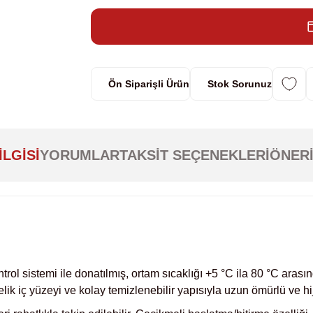
Ön Siparişli Ürün
Stok Sorunuz
ILGISI
YORUMLAR
TAKSIT SEÇENEKLERI
ÖNERI
rol sistemi ile donatılmış, ortam sıcaklığı +5 °C ila 80 °C aras
çelik iç yüzeyi ve kolay temizlenebilir yapısıyla uzun ömürlü ve h