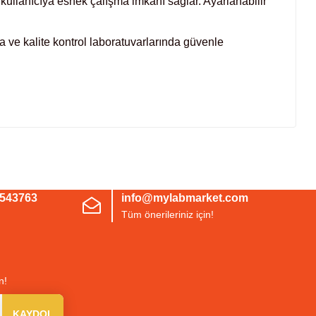
, kullanıcıya esnek çalışma imkânı sağlar. Ayarlanabilir
rma ve kalite kontrol laboratuvarlarında güvenle
irsiniz.
3543763
info@mylabmarket.com
Tüm önerileriniz için!
n!
KAYDOL