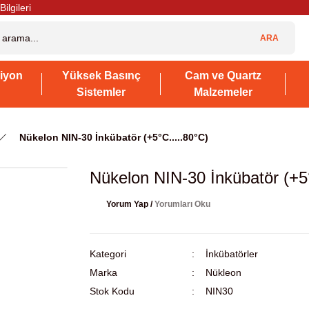
Bilgileri
ARA
iyon
Yüksek Basınç
Cam ve Quartz
Sistemler
Malzemeler
Nükelon NIN-30 İnkübatör (+5°C.....80°C)
Nükelon NIN-30 İnkübatör (+5
Yorum Yap /
Yorumları Oku
Kategori
İnkübatörler
Marka
Nükleon
Stok Kodu
NIN30