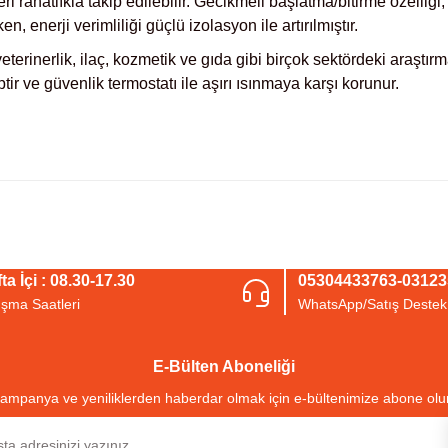
ri rahatlıkla takip edilebilir. Gecikmeli başlatma/bitirme özelliği
, enerji verimliliği güçlü izolasyon ile artırılmıştır.
 veterinerlik, ilaç, kozmetik ve gıda gibi birçok sektördeki araştı
ptir ve güvenlik termostatı ile aşırı ısınmaya karşı korunur.
arda yetersiz gördüğünüz noktaları öneri formunu kullanarak tarafımıza iletebil
Bu ürüne ilk yorumu siz yapın!
ta İçi : 08.30-17.30
05304433763-0312
ışma Saatleri
WhatsApp/Satış Destek
Yorum Yaz
E-Bülten Aboneliği
ampanya ve yeniliklerden haberdar olmak için e-bültenimize abone olu