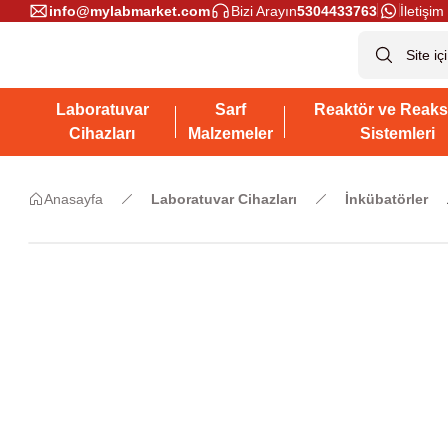
info@mylabmarket.com
Bizi Arayın
5304433763
İletişim 
Laboratuvar
Sarf
Reaktör ve Reaks
Cihazları
Malzemeler
Sistemleri
Anasayfa
Laboratuvar Cihazları
İnkübatörler