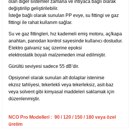
olan diğer sistemler zamana ve ihtiyaca bağlı olarak
Test Kabinleri
değiştirilip geliştirilebilir.
İsteğe bağlı olarak sunulan PP evye, su fittingi ve gaz
ları
fittingi ile rahat kullanım sağlar.
Su ve gaz fittingleri, hız kademeli emiş motoru, aç/kapa
anahtarı, panodan kontrol sayesinde kullanıcı dostudur.
Elektro galvaniz saç üzerine epoksi
r Kapları
elektrostatik boyalı malzemeden imal edilmiştir.
cılar
lar
Gürültü seviyesi sadece 55 dB’dir.
Opsiyonel olarak sunulan alt dolaplar istenirse
ekzoz tahliyesi, tekerlekli veya tekerleksiz, asit-baz
veya solvent gibi kimyasal maddeleri saklamak için
ırık Buz Yapma Makineleri
düzenlenmiştir.
ipi Bulaşık Yıkama Makineleri
 Krozeler
NCO Pro Modelleri : 90 / 120 / 150 / 180 veya özel
üretim
pi Öğütücü ve Mikserler