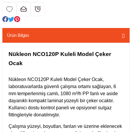
kübatörler
ler
i
Ürün Bilgisi
ucu)
 Hunileri
Nükleon NCO120P Kuleli Model Çeker
layıcılar (Orbital Shaker)
 Sıvıları
r
Ocak
layıcı (Lineer Shaker)
meler
Nükleon NCO120P Kuleli Model Çeker Ocak,
laboratuvarlarda güvenli çalışma ortamı sağlayan, 6
er
mm temperlenmiş camlı, 1080 m³/h PP fanlı ve aside
dayanıklı kompakt laminat yüzeyli bir çeker ocaktır.
arı
Kullanıcı dostu kontrol paneli ve opsiyonel su/gaz
fittingleriyle donatılmıştır.
ler
Çalışma yüzeyi, boyutları, fanları ve üzerine eklenecek