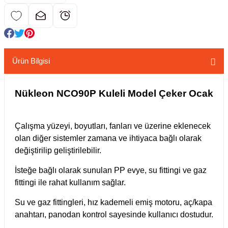
kübatörler
ler
i
Ürün Bilgisi
ucu)
 Hunileri
Nükleon NCO90P Kuleli Model Çeker Ocak
layıcılar (Orbital Shaker)
 Sıvıları
r
Çalışma yüzeyi, boyutları, fanları ve üzerine eklenecek
layıcı (Lineer Shaker)
meler
olan diğer sistemler zamana ve ihtiyaca bağlı olarak
değiştirilip geliştirilebilir.
er
İsteğe bağlı olarak sunulan PP evye, su fittingi ve gaz
fittingi ile rahat kullanım sağlar.
arı
Su ve gaz fittingleri, hız kademeli emiş motoru, aç/kapa
ler
anahtarı, panodan kontrol sayesinde kullanıcı dostudur.