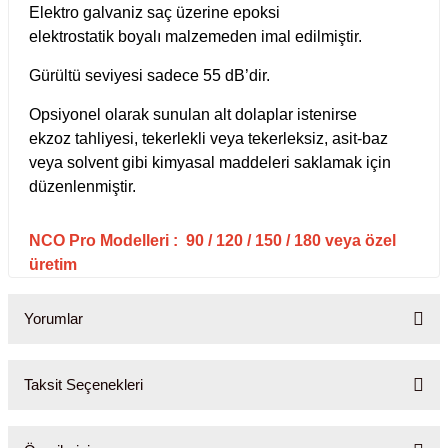
Elektro galvaniz saç üzerine epoksi
Test Kabinleri
elektrostatik boyalı malzemeden imal edilmiştir.
ları
Gürültü seviyesi sadece 55 dB’dir.
Opsiyonel olarak sunulan alt dolaplar istenirse
ekzoz tahliyesi, tekerlekli veya tekerleksiz, asit-baz
veya solvent gibi kimyasal maddeleri saklamak için
r Kapları
düzenlenmiştir.
cılar
lar
NCO Pro Modelleri : 90 / 120 / 150 / 180 veya özel
üretim
Yorumlar
ırık Buz Yapma Makineleri
ipi Bulaşık Yıkama Makineleri
 Krozeler
Taksit Seçenekleri
Bu ürüne ilk yorumu siz yapın!
pi Öğütücü ve Mikserler