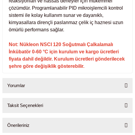
reaksiyonları ve hassas deneyler için mükemmel
Test Kabinleri
çözümdür. Programlanabilir PID mikroişlemcili kontrol
sistemi ile kolay kullanım sunar ve dayanıklı,
ları
kimyasallara dirençli paslanmaz çelik iç haznesi uzun
ömürlü performans sağlar.
Not: Nükleon NSCI 120 Soğutmalı Çalkalamalı
İnkübatör 0-60 °C için kurulum ve kargo ücretleri
r Kapları
fiyata dahil değildir. Kurulum ücretleri gönderilecek
şehre göre değişiklik gösterebilir.
cılar
lar
Yorumlar
ırık Buz Yapma Makineleri
Taksit Seçenekleri
Bu ürüne ilk yorumu siz yapın!
ipi Bulaşık Yıkama Makineleri
 Krozeler
Önerileriniz
Yorum Yaz
pi Öğütücü ve Mikserler