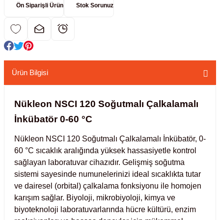
Ön Siparişli Ürün
Stok Sorunuz
kübatörler
ler
i
Ürün Bilgisi
ucu)
 Hunileri
layıcılar (Orbital Shaker)
 Sıvıları
r
Nükleon NSCI 120 Soğutmalı Çalkalamalı
İnkübatör 0-60 °C
layıcı (Lineer Shaker)
meler
Nükleon NSCI 120 Soğutmalı Çalkalamalı İnkübatör, 0-
60 °C sıcaklık aralığında yüksek hassasiyetle kontrol
er
sağlayan laboratuvar cihazıdır. Gelişmiş soğutma
sistemi sayesinde numunelerinizi ideal sıcaklıkta tutar
arı
ve dairesel (orbital) çalkalama fonksiyonu ile homojen
karışım sağlar. Biyoloji, mikrobiyoloji, kimya ve
ler
biyoteknoloji laboratuvarlarında hücre kültürü, enzim