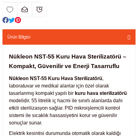
kübatörler
ler
i
Ürün Bilgisi
ucu)
 Hunileri
Nükleon NST-55 Kuru Hava Sterilizatörü –
layıcılar (Orbital Shaker)
 Sıvıları
r
Kompakt, Güvenilir ve Enerji Tasarruflu
Nükleon NST-55 Kuru Hava Sterilizatörü
,
layıcı (Lineer Shaker)
meler
laboratuvar ve medikal alanlar için özel olarak
tasarlanmış kompakt yapılı bir
kuru hava sterilizatörü
er
modelidir. 55 litrelik iç hacmi ile sınırlı alanlarda dahi
etkili sterilizasyon sağlar. PID mikroişlemcili kontrol
arı
sistemi ile sıcaklık hassasiyetini korur ve güvenilir
sonuçlar sunar.
ler
Elektrik kesintisi durumunda otomatik olarak kaldığı