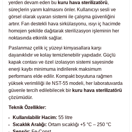
yerden devam eden bu
kuru hava sterilizatörü
,
Test Kabinleri
süreçlerin yarım kalmasını önler. Kullanıcıyı sesli ve
görsel olarak uyaran sistemi ile çalışma güvenliğini
ları
artırır. Fan destekli hava sirkülasyonu, ısıyı iç hacimde
homojen şekilde dağıtarak sterilizasyon işleminin her
noktasında etkinlik sağlar.
Paslanmaz çelik iç yüzeyi kimyasallara karşı
r Kapları
dayanıklıdır ve kolay temizlenebilir yapıdadır. Güçlü
kapak contası ve özel izolasyon sistemi sayesinde
cılar
lar
enerji kaybı minimuma indirilerek maksimum
performans elde edilir. Kompakt boyutuna rağmen
yüksek verimliliği ile NST-55 modeli, her laboratuvarda
güvenle tercih edilebilecek bir
kuru hava sterilizatörü
ırık Buz Yapma Makineleri
çözümüdür.
Teknik Özellikler:
ipi Bulaşık Yıkama Makineleri
 Krozeler
Kullanılabilir Hacim:
55 litre
Sıcaklık Aralığı:
Ortam sıcaklığı +5 °C – 250 °C
pi Öğütücü ve Mikserler
Sensör:
Fe-Const.