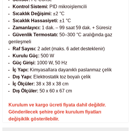
Kontrol Sistemi:
PID mikroişlemcili
abinleri
re Küvetleri
Sıcaklık Değişimi:
±2 °C
Sıcaklık Hassasiyeti:
±1 °C
tırıcılar
Zamanlayıcı:
1 dak. – 99 saat 59 dak. + Süresiz
Güvenlik Termostatı:
50–300 °C aralığında gaz
ırıcılar
genleşmeli
Raf Sayısı:
2 adet (maks. 6 adet desteklenir)
Kurulu Güç:
500 W
azı
Güç Girişi:
1000 W, 50 Hz
İç Yapı:
Kimyasallara dayanıklı paslanmaz çelik
ihazlar
Dış Yapı:
Elektrostatik toz boyalı çelik
İç Ölçüler:
38 x 38 x 38 cm
Dış Ölçüler:
50 x 60 x 67 cm
törler
Kurulum ve kargo ücreti fiyata dahil değildir.
Gönderilecek şehire göre kurulum fiyatları
değişiklik gösterilebilir.