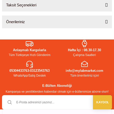
Taksit Seçenekleri
Bu ürüne ilk yorumu siz yapın!
Önerileriniz
Yorum Yaz
Bu ürünün fiyat bilgisi, resim, ürün açıklamalarında ve diğer
konularda yetersiz gördüğünüz noktaları öneri formunu kullanarak
tarafımıza iletebilirsiniz.
Anlaşmalı Kargolarla
Hafta İçi : 08.30-17.30
Görüş ve önerileriniz için teşekkür ederiz.
Tüm Türkiyeye Hızlı Gönderim
Çalışma Saatleri
Ürün resmi kalitesiz, bozuk veya görüntülenemiyor.
05304433763-03123543763
Ürün açıklamasında eksik bilgiler bulunuyor.
info@mylabmarket.com
WhatsApp/Satış Destek
Tüm önerileriniz için!
Ürün bilgilerinde hatalar bulunuyor.
Ürün fiyatı diğer sitelerden daha pahalı.
E-Bülten Aboneliği
Kampanya ve yeniliklerden haberdar olmak için e-bültenimize abone olun!
Bu ürüne benzer farklı alternatifler olmalı.
KAYDOL