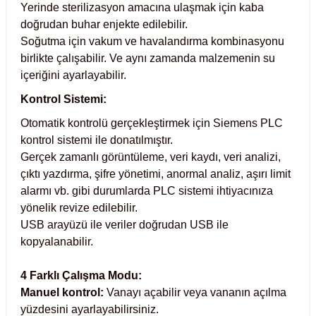
ihazları
Yerinde sterilizasyon amacına ulaşmak için kaba
doğrudan buhar enjekte edilebilir.
Soğutma için vakum ve havalandırma kombinasyonu
birlikte çalışabilir. Ve aynı zamanda malzemenin su
içeriğini ayarlayabilir.
ri
Kontrol Sistemi:
Otomatik kontrolü gerçekleştirmek için Siemens PLC
kontrol sistemi ile donatılmıştır.
ılar
Gerçek zamanlı görüntüleme, veri kaydı, veri analizi,
çıktı yazdırma, şifre yönetimi, anormal analiz, aşırı limit
rıcılar
alarmı vb. gibi durumlarda PLC sistemi ihtiyacınıza
yönelik revize edilebilir.
yolar
USB arayüzü ile veriler doğrudan USB ile
kopyalanabilir.
arı
4 Farklı Çalışma Modu:
Manuel kontrol:
Vanayı açabilir veya vananın açılma
r
yüzdesini ayarlayabilirsiniz.