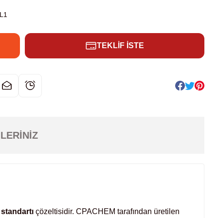
L1
TEKLİF İSTE
LERINIZ
 standartı
çözeltisidir. CPACHEM tarafından üretilen