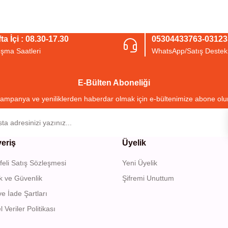
arda yetersiz gördüğünüz noktaları öneri formunu kullanarak tarafımıza iletebil
Bu ürüne ilk yorumu siz yapın!
ta İçi : 08.30-17.30
05304433763-0312
ışma Saatleri
WhatsApp/Satış Destek
Yorum Yaz
E-Bülten Aboneliği
ampanya ve yeniliklerden haberdar olmak için e-bültenimize abone olu
veriş
Üyelik
eli Satış Sözleşmesi
Yeni Üyelik
Gönder
lik ve Güvenlik
Şifremi Unuttum
ve İade Şartları
l Veriler Politikası