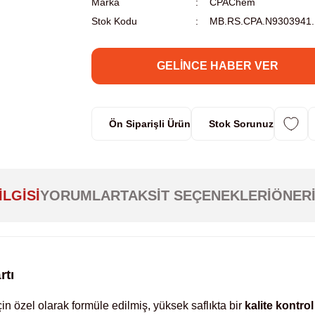
Marka
CPAChem
Stok Kodu
MB.RS.CPA.N9303941.
GELINCE HABER VER
Ön Siparişli Ürün
Stok Sorunuz
ILGISI
YORUMLAR
TAKSIT SEÇENEKLERI
ÖNERI
rtı
in özel olarak formüle edilmiş, yüksek saflıkta bir
kalite kontrol