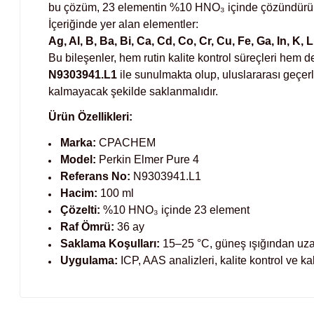
bu çözüm, 23 elementin %10 HNO₃ içinde çözündürülme
İçeriğinde yer alan elementler:
Ag, Al, B, Ba, Bi, Ca, Cd, Co, Cr, Cu, Fe, Ga, In, K, L
Bu bileşenler, hem rutin kalite kontrol süreçleri hem
N9303941.L1
ile sunulmakta olup, uluslararası geçer
kalmayacak şekilde saklanmalıdır.
Ürün Özellikleri:
Marka:
CPACHEM
Model:
Perkin Elmer Pure 4
Referans No:
N9303941.L1
Hacim:
100 ml
Çözelti:
%10 HNO₃ içinde 23 element
Raf Ömrü:
36 ay
Saklama Koşulları:
15–25 °C, güneş ışığından uz
Uygulama:
ICP, AAS analizleri, kalite kontrol ve k