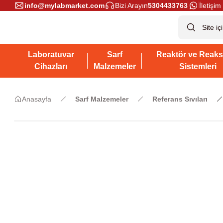
info@mylabmarket.com
Bizi Arayın
5304433763
İletişim 
Laboratuvar
Sarf
Reaktör ve Reaks
Cihazları
Malzemeler
Sistemleri
Anasayfa
Sarf Malzemeler
Referans Sıvıları