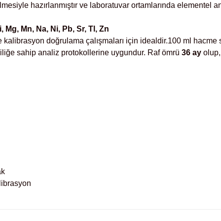
siyle hazırlanmıştır ve laboratuvar ortamlarında elementel an
i, Mg, Mn, Na, Ni, Pb, Sr, Tl, Zn
 de kalibrasyon doğrulama çalışmaları için idealdir.100 ml hacme
liliğe sahip analiz protokollerine uygundur. Raf ömrü
36 ay
olup,
ak
alibrasyon