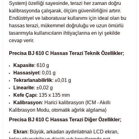
System) özelliği sayesinde, terazi her zaman doğru 
Test Kabinleri
kalibrasyonda çalışarak, ölçüm güvenilirliğini artırır. 
Endüstriyel ve laboratuvar kullanımı için ideal olan bu 
ları
hassas terazi, mükemmel doğruluğu ve uzun ömürlü 
tasarımıyla kullanıcıların ihtiyaçlarına en iyi şekilde 
cevap verir.
Precisa BJ 610 C Hassas Terazi Teknik Özellikler;
r Kapları
Kapasite
: 610 g
cılar
lar
Hassasiyet
: 0,01 g
Tekrarlanabilirlik
: ±0,01 g
Linearite
: ±0,02 g
Kefe Çapı
: 135 x 135 mm
ırık Buz Yapma Makineleri
Kalibrasyon
: Harici kalibrasyon (ICM - Akıllı
Kalibrasyon Modu, otomatik ağırlık algılama)
ipi Bulaşık Yıkama Makineleri
 Krozeler
Precisa BJ 610 C Hassas Terazi Diğer Özellikler;
Ekran
: Büyük, arkadan aydınlatmalı LCD ekran,
pi Öğütücü ve Mikserler