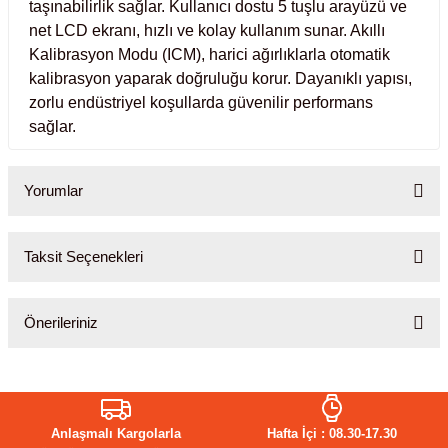
ihazları
taşınabilirlik sağlar. Kullanıcı dostu 5 tuşlu arayüzü ve
net LCD ekranı, hızlı ve kolay kullanım sunar. Akıllı
Kalibrasyon Modu (ICM), harici ağırlıklarla otomatik
kalibrasyon yaparak doğruluğu korur. Dayanıklı yapısı,
zorlu endüstriyel koşullarda güvenilir performans
ri
sağlar.
Yorumlar
ılar
Taksit Seçenekleri
rıcılar
Bu ürüne ilk yorumu siz yapın!
yolar
Önerileriniz
Yorum Yaz
arı
Bu ürünün fiyat bilgisi, resim, ürün açıklamalarında ve diğer
konularda yetersiz gördüğünüz noktaları öneri formunu kullanarak
tarafımıza iletebilirsiniz.
r
Anlaşmalı Kargolarla
Hafta İçi : 08.30-17.30
Görüş ve önerileriniz için teşekkür ederiz.