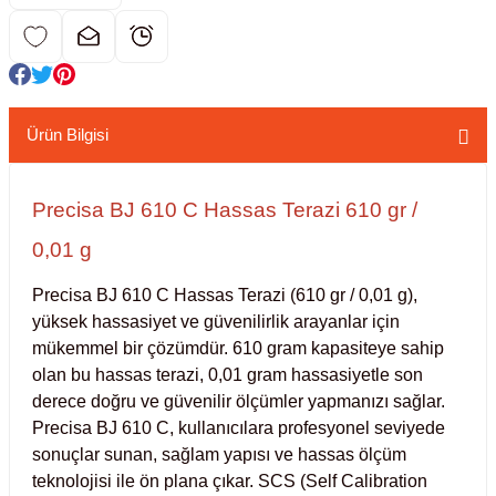
kübatörler
ler
i
Ürün Bilgisi
ucu)
 Hunileri
Precisa BJ 610 C Hassas Terazi 610 gr /
layıcılar (Orbital Shaker)
 Sıvıları
r
0,01 g
layıcı (Lineer Shaker)
meler
Precisa BJ 610 C Hassas Terazi (610 gr / 0,01 g), 
yüksek hassasiyet ve güvenilirlik arayanlar için 
er
mükemmel bir çözümdür. 610 gram kapasiteye sahip 
olan bu hassas terazi, 0,01 gram hassasiyetle son 
arı
derece doğru ve güvenilir ölçümler yapmanızı sağlar. 
Precisa BJ 610 C, kullanıcılara profesyonel seviyede 
sonuçlar sunan, sağlam yapısı ve hassas ölçüm 
ler
teknolojisi ile ön plana çıkar. SCS (Self Calibration 