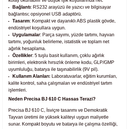
kolay okunabilir ve düşük ışık koşullarında net.
Bağlantı
: RS232 arayüzü ile yazıcı ve bilgisayar
abinleri
re Küvetleri
bağlantısı; opsiyonel USB adaptörü.
Tasarım
: Kompakt ve dayanıklı ABS plastik gövde,
tırıcılar
endüstriyel koşullara uygun.
Uygulamalar
: Parça sayımı, yüzde tartımı, hayvan
ırıcılar
tartımı, yoğunluk belirleme, istatistik ve toplam net
ağırlık hesaplama.
Özellikler
: 5 tuşlu basit kullanım, çoklu ağırlık
azı
birimleri, elektronik hırsızlık önleme kodu, GLP/GMP
uyumluluğu, batarya ile taşınabilirlik (9V pil).
ihazlar
Kullanım Alanları
: Laboratuvarlar, eğitim kurumları,
kalite kontrol, saha çalışmaları ve endüstriyel tartım
işlemleri.
Neden Precisa BJ 610 C Hassas Terazi?
törler
Precisa BJ 610 C, İsviçre tasarımı ve Demokratik
Tayvan üretimi ile yüksek kaliteyi uygun maliyetle
sunar. Kompakt boyutu ve batarya ile çalışma özelliği,