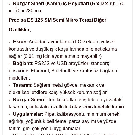
Rüzgar Siperi (Kabin) İç Boyutları (G x D x Y)
: 170
x 170 x 230 mm
Kabinleri
tre Küvetleri
Precisa ES 125 SM Semi Mikro Terazi
Diğer
tırıcılar
Özellikler;
Ekran
: Arkadan aydınlatmalı LCD ekran, yüksek
ırıcılar
kontrastlı ve düşük ışık koşullarında bile net okuma
sağlar (0,01 mg için aydınlatma olmayabilir).
hazı
Bağlantı
: RS232 ve USB arayüzleri standart;
opsiyonel Ethernet, Bluetooth ve kablosuz bağlantı
ihazlar
modülleri.
Tasarım
: Sağlam metal gövde, mekanik ve
elektriksel etkilere karşı yüksek koruma sağlar.
Rüzgar Siperi
: Her iki taraftan erişilebilen yuvarlak
atörler
tasarımlı, anti-statik özellikli, kolay temizlenebilir kabin.
Uygulamalar
: Pipet kalibrasyonu, minimum örnek
ağırlığı, yoğunluk belirleme, parça sayımı ve yüzde
tartımı gibi çok yönlü uygulamalar.