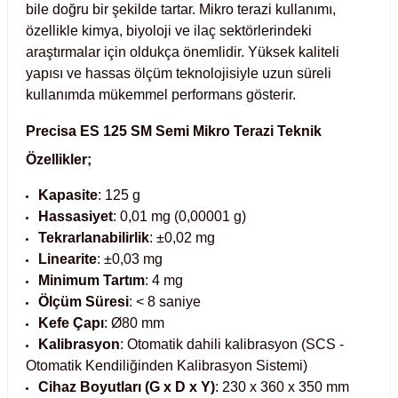
bile doğru bir şekilde tartar. Mikro terazi kullanımı, 
 Test Kabinleri
r
özellikle kimya, biyoloji ve ilaç sektörlerindeki 
araştırmalar için oldukça önemlidir. Yüksek kaliteli 
ları
yapısı ve hassas ölçüm teknolojisiyle uzun süreli 
kullanımda mükemmel performans gösterir.
Precisa ES 125 SM Semi Mikro Terazi
Teknik
r Kapları
Özellikler;
Kapasite
: 125 g
cılar
lar
Hassasiyet
: 0,01 mg (0,00001 g)
Tekrarlanabilirlik
: ±0,02 mg
Linearite
: ±0,03 mg
Minimum Tartım
: 4 mg
ırık Buz Yapma Makineleri
r
Ölçüm Süresi
: < 8 saniye
Kefe Çapı
: Ø80 mm
ipi Bulaşık Yıkama Makineleri
m Krozeler
Kalibrasyon
: Otomatik dahili kalibrasyon (SCS -
Otomatik Kendiliğinden Kalibrasyon Sistemi)
ipi Öğütücü ve Mikserler
Cihaz Boyutları (G x D x Y)
: 230 x 360 x 350 mm