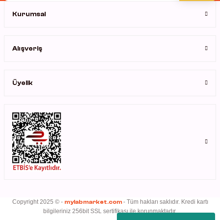
Kurumsal
Gönder
rleri
rler
Alışveriş
Üyelik
Copyright 2025 © -
mylabmarket.com
- Tüm hakları saklıdır. Kredi kartı
bilgileriniz 256bit SSL sertifikası ile korunmaktadır.