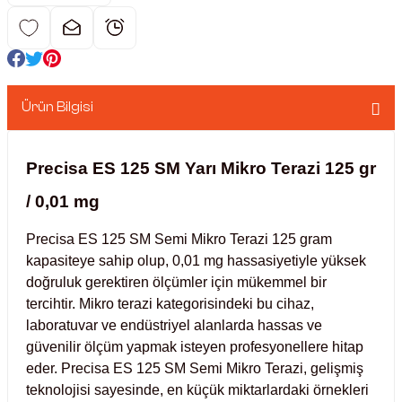
nkübatörler
er
ri
Ürün Bilgisi
ucu)
 Hunileri
Precisa ES 125 SM Yarı Mikro Terazi 125 gr
ayıcılar (Orbital Shaker)
 Sıvıları
r
/ 0,01 mg
layıcı (Lineer Shaker)
meler
Precisa ES 125 SM Semi Mikro Terazi 125 gram 
kapasiteye sahip olup, 0,01 mg hassasiyetiyle yüksek 
ler
doğruluk gerektiren ölçümler için mükemmel bir 
tercihtir. Mikro terazi kategorisindeki bu cihaz, 
rı
laboratuvar ve endüstriyel alanlarda hassas ve 
güvenilir ölçüm yapmak isteyen profesyonellere hitap 
eder. Precisa ES 125 SM Semi Mikro Terazi, gelişmiş 
rler
teknolojisi sayesinde, en küçük miktarlardaki örnekleri 