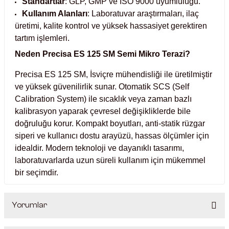
Standartlar
: GLP, GMP ve ISO 9000 uyumluluğu.
ihazları
Kullanım Alanları
: Laboratuvar araştırmaları, ilaç
üretimi, kalite kontrol ve yüksek hassasiyet gerektiren
tartım işlemleri.
Neden
Precisa ES 125 SM Semi Mikro Terazi
?
ri
Precisa ES 125 SM, İsviçre mühendisliği ile üretilmiştir
ve yüksek güvenilirlik sunar. Otomatik SCS (Self
Calibration System) ile sıcaklık veya zaman bazlı
ılar
kalibrasyon yaparak çevresel değişikliklerde bile
doğruluğu korur. Kompakt boyutları, anti-statik rüzgar
siperi ve kullanıcı dostu arayüzü, hassas ölçümler için
ırıcılar
idealdir. Modern teknoloji ve dayanıklı tasarımı,
laboratuvarlarda uzun süreli kullanım için mükemmel
nyolar
bir seçimdir.
ları
Yorumlar
ler