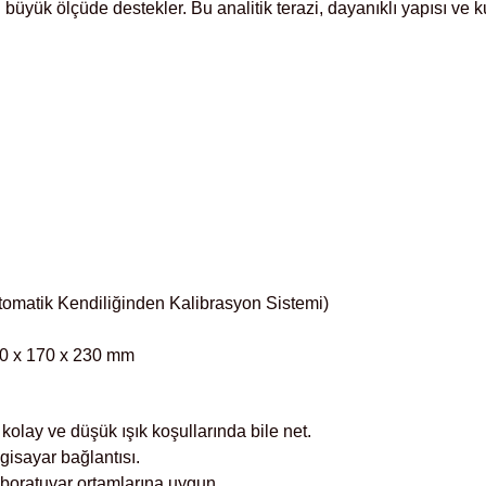
 büyük ölçüde destekler. Bu analitik terazi, dayanıklı yapısı ve k
Otomatik Kendiliğinden Kalibrasyon Sistemi)
70 x 170 x 230 mm
olay ve düşük ışık koşullarında bile net.
gisayar bağlantısı.
boratuvar ortamlarına uygun.