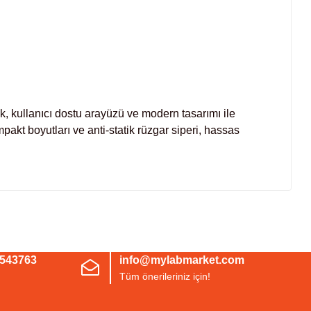
ak, kullanıcı dostu arayüzü ve modern tasarımı ile
pakt boyutları ve anti-statik rüzgar siperi, hassas
irsiniz.
3543763
info@mylabmarket.com
Tüm önerileriniz için!