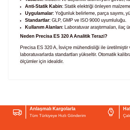
Anti-Statik Kabin
: Statik elektriği önleyen malzem
Uygulamalar
: Yoğunluk belirleme, parça sayımı, yü
Standartlar
: GLP, GMP ve ISO 9000 uyumluluğu.
Kullanım Alanları
: Laboratuvar araştırmaları, ilaç ü
Neden Precisa ES 320 A Analitik Terazi?
Precisa ES 320 A, İsviçre mühendisliği ile üretilmiştir
laboratuvarlarda standartları yükseltir. Otomatik kalib
ölçümler için idealdir.
Bu ürünün fiyat bilgisi, resim, ürün açıklamalarında ve diğer konul
Görüş ve önerileriniz için teşekkür ederiz.
Anlaşmalı Kargolarla
Haf
Ürün resmi kalitesiz, bozuk veya görüntülenemiyor.
Tüm Türkiyeye Hızlı Gönderim
Çal
Ürün açıklamasında eksik bilgiler bulunuyor.