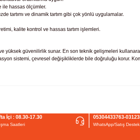
e ile hassas ölçümler.
zde tartımı ve dinamik tartım gibi çok yönlü uygulamalar.
retimi, kalite kontrol ve hassas tartım işlemleri.
 ve yüksek güvenilirlik sunar. En son teknik gelişmeleri kullanar
rasyon sistemi, çevresel değişikliklerde bile doğruluğu korur. Kom
arda yetersiz gördüğünüz noktaları öneri formunu kullanarak tarafımıza iletebil
Bu ürüne ilk yorumu siz yapın!
ta İçi : 08.30-17.30
05304433763-0312
ışma Saatleri
WhatsApp/Satış Destek
Yorum Yaz