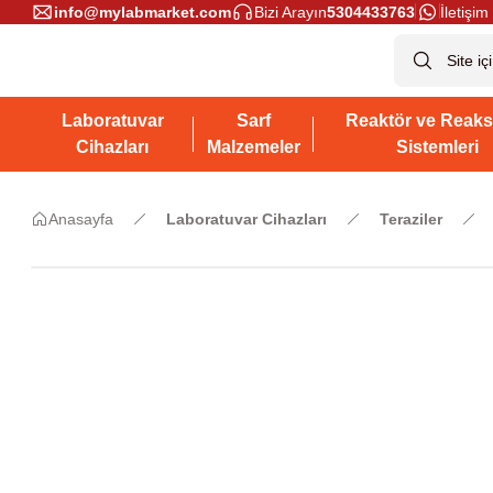
info@mylabmarket.com
Bizi Arayın
5304433763
İletişim 
Laboratuvar
Sarf
Reaktör ve Reaks
Cihazları
Malzemeler
Sistemleri
Anasayfa
Laboratuvar Cihazları
Teraziler