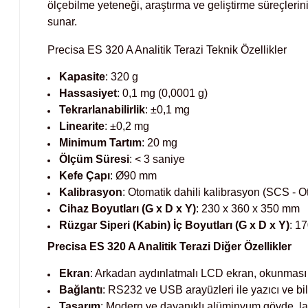
ölçebilme yeteneği, araştırma ve geliştirme süreçlerini
sunar.
Precisa ES 320 A Analitik Terazi Teknik Özellikler
Kapasite
: 320 g
Hassasiyet
: 0,1 mg (0,0001 g)
Tekrarlanabilirlik
: ±0,1 mg
Linearite
: ±0,2 mg
Minimum Tartım
: 20 mg
Ölçüm Süresi
: < 3 saniye
Kefe Çapı
: Ø90 mm
Kalibrasyon
: Otomatik dahili kalibrasyon (SCS - 
Cihaz Boyutları (G x D x Y)
: 230 x 360 x 350 mm
Rüzgar Siperi (Kabin) İç Boyutları (G x D x Y)
: 1
Precisa ES 320 A Analitik Terazi Diğer Özellikler
Ekran
: Arkadan aydınlatmalı LCD ekran, okunması k
Bağlantı
: RS232 ve USB arayüzleri ile yazıcı ve bil
Tasarım
: Modern ve dayanıklı alüminyum gövde, la