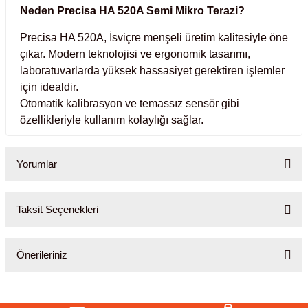
ihazları
Neden Precisa HA 520A Semi Mikro Terazi?
Precisa HA 520A, İsviçre menşeli üretim kalitesiyle öne
çıkar. Modern teknolojisi ve ergonomik tasarımı,
laboratuvarlarda yüksek hassasiyet gerektiren işlemler
ri
için idealdir.
Otomatik kalibrasyon ve temassız sensör gibi
özellikleriyle kullanım kolaylığı sağlar.
ılar
Yorumlar
rıcılar
Taksit Seçenekleri
yolar
Bu ürüne ilk yorumu siz yapın!
arı
Önerileriniz
Yorum Yaz
r
Bu ürünün fiyat bilgisi, resim, ürün açıklamalarında ve diğer
konularda yetersiz gördüğünüz noktaları öneri formunu kullanarak