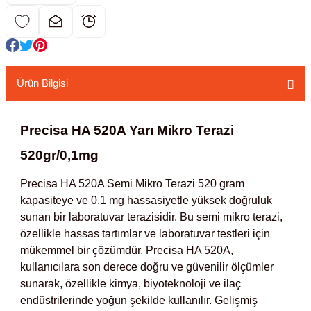
kübatörler
ler
i
Ürün Bilgisi
ucu)
 Hunileri
Precisa HA 520A Yarı Mikro Terazi
layıcılar (Orbital Shaker)
 Sıvıları
r
520gr/0,1mg
layıcı (Lineer Shaker)
meler
Precisa HA 520A Semi Mikro Terazi 520 gram 
kapasiteye ve 0,1 mg hassasiyetle yüksek doğruluk 
er
sunan bir laboratuvar terazisidir. Bu semi mikro terazi, 
özellikle hassas tartımlar ve laboratuvar testleri için 
mükemmel bir çözümdür. Precisa HA 520A, 
arı
kullanıcılara son derece doğru ve güvenilir ölçümler 
sunarak, özellikle kimya, biyoteknoloji ve ilaç 
ler
endüstrilerinde yoğun şekilde kullanılır. Gelişmiş 