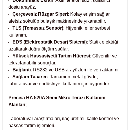
Dokunmatik Ekran
: Akıllı telefon tarzı, kullanıcı
dostu arayüz.
abinleri
re Küvetleri
Çerçevesiz Rüzgar Siperi
: Kolay erişim sağlar,
aletsiz sökülüp bulaşık makinesinde yıkanabilir.
tırıcılar
TLS (Temassız Sensör)
: Hijyenik, eller serbest
kullanım.
ırıcılar
EDS (Elektrostatik Deşarj Sistemi)
: Statik elektriği
azaltarak doğru ölçüm sağlar.
Yüksek Hassasiyetli Tartım Hücresi
: Güvenilir ve
azı
tekrarlanabilir sonuçlar.
Bağlantı
: RS232 ve USB arayüzleri ile veri aktarımı.
ihazlar
Sağlam Tasarım
: Tamamen metal gövde,
laboratuvar ve endüstriyel kullanım için uygundur.
Precisa HA 520A Semi Mikro Terazi Kullanım
törler
Alanları;
Laboratuvar araştırmaları, ilaç üretimi, kalite kontrol ve
hassas tartım işlemleri.