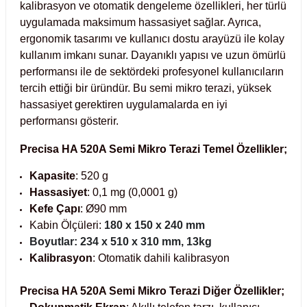
kalibrasyon ve otomatik dengeleme özellikleri, her türlü 
Test Kabinleri
uygulamada maksimum hassasiyet sağlar. Ayrıca, 
ergonomik tasarımı ve kullanıcı dostu arayüzü ile kolay 
ları
kullanım imkanı sunar. Dayanıklı yapısı ve uzun ömürlü 
performansı ile de sektördeki profesyonel kullanıcıların 
tercih ettiği bir üründür. Bu semi mikro terazi, yüksek 
hassasiyet gerektiren uygulamalarda en iyi 
r Kapları
performansı gösterir.
Precisa HA 520A Semi Mikro Terazi Temel Özellikler;
cılar
lar
Kapasite
: 520 g
Hassasiyet
: 0,1 mg (0,0001 g)
Kefe Çapı
: Ø90 mm
Kabin Ölçüleri:
180 x 150 x 240 mm
ırık Buz Yapma Makineleri
Boyutlar:
234 x 510 x 310 mm, 13kg
Kalibrasyon
: Otomatik dahili kalibrasyon
ipi Bulaşık Yıkama Makineleri
 Krozeler
Precisa HA 520A Semi Mikro Terazi Diğer Özellikler;
pi Öğütücü ve Mikserler