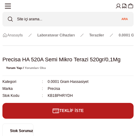
Geri Dön
Geri Dön
Geri Dön
Geri Dön
Geri Dön
Geri Dön
ARA
Cihazları
ler
ç Sistemler
tz Malzemeler
Elektroniği
Güvenliği
Anasayfa
Laboratuvar Cihazları
Teraziler
0.0001 G
lar
apları
asyon Pompaları
ktörler
Valfler
ratuvarı Cihazları
Gas Boosters
r
rleri
Precisa HA 520A Semi Mikro Terazi 520gr/0,1Mg
Yorum Yap /
Yorumları Oku
eramik Malzemeler
ir Driven Pumps /HIP Hava Tahrikli
nileri
azları (Datalogger)
Kategori
0.0001 Gram Hassasiyet
 Valfleri
aller
Marka
Precisa
Stok Kodu
KB1BPHRYDH
Cihazları
je
TEKLİF İSTE
Kabinleri
 ve Sarfları
ler ve Borular
Stok Sorunuz
er