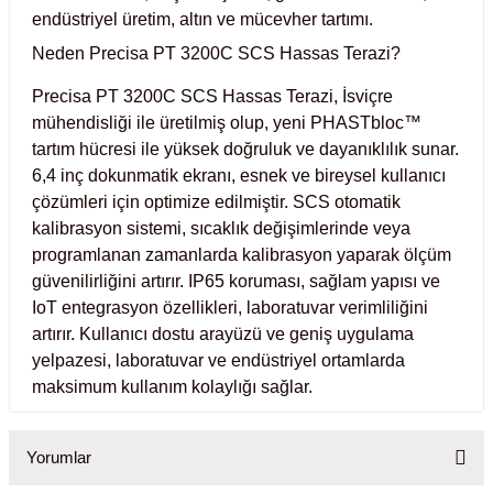
ihazları
endüstriyel üretim, altın ve mücevher tartımı.
Neden Precisa PT 3200C SCS Hassas Terazi?
Precisa PT 3200C SCS Hassas Terazi, İsviçre
ri
mühendisliği ile üretilmiş olup, yeni PHASTbloc™
tartım hücresi ile yüksek doğruluk ve dayanıklılık sunar.
6,4 inç dokunmatik ekranı, esnek ve bireysel kullanıcı
çözümleri için optimize edilmiştir. SCS otomatik
kalibrasyon sistemi, sıcaklık değişimlerinde veya
ılar
programlanan zamanlarda kalibrasyon yaparak ölçüm
güvenilirliğini artırır. IP65 koruması, sağlam yapısı ve
rıcılar
IoT entegrasyon özellikleri, laboratuvar verimliliğini
artırır. Kullanıcı dostu arayüzü ve geniş uygulama
yolar
yelpazesi, laboratuvar ve endüstriyel ortamlarda
maksimum kullanım kolaylığı sağlar.
arı
Yorumlar
r