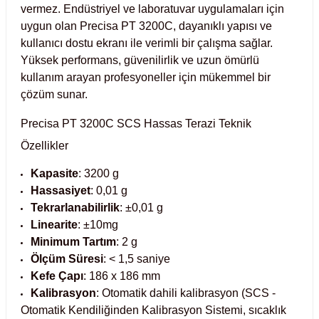
vermez. Endüstriyel ve laboratuvar uygulamaları için 
Test Kabinleri
uygun olan Precisa PT 3200C, dayanıklı yapısı ve 
kullanıcı dostu ekranı ile verimli bir çalışma sağlar. 
ları
Yüksek performans, güvenilirlik ve uzun ömürlü 
kullanım arayan profesyoneller için mükemmel bir 
çözüm sunar.
Precisa PT 3200C SCS Hassas Terazi Teknik
r Kapları
Özellikler
cılar
lar
Kapasite
: 3200 g
Hassasiyet
: 0,01 g
Tekrarlanabilirlik
: ±0,01 g
Linearite
: ±10mg
ırık Buz Yapma Makineleri
Minimum Tartım
: 2 g
Ölçüm Süresi
: < 1,5 saniye
ipi Bulaşık Yıkama Makineleri
 Krozeler
Kefe Çapı
: 186 x 186 mm
Kalibrasyon
: Otomatik dahili kalibrasyon (SCS -
pi Öğütücü ve Mikserler
Otomatik Kendiliğinden Kalibrasyon Sistemi, sıcaklık