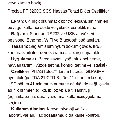
veya zaman bazlı)
abinleri
re Küvetleri
Precisa PT 3200C SCS Hassas Terazi Diğer Özellikler
Ekran
: 6,4 inç dokunmatik kontrol ekranı, sınıfının en
tırıcılar
büyüğü, kullanıcı dostu ve yüksek esneklik sunar.
Bağlantı
: Standart RS232 ve USB arayüzleri;
ırıcılar
opsiyonel Ethernet, WiFi ve Bluetooth bağlantıları.
Tasarım
: Sağlam alüminyum döküm gövde, IP65
azı
koruma sınıfı ile toz ve sıçramalara karşı dayanıklı.
Uygulamalar
: Parça sayımı, yoğunluk belirleme,
ihazlar
hayvan tartımı, yüzde tartımı, kontrol tartımı ve istatistik.
Özellikler
: PHASTbloc™ tartım hücresi, GLP/GMP
uyumluluğu, FDA 21 CFR Bölüm 11 denetim takibi,
USP bölüm 41 minimum numune ağırlığı desteği, çoklu
ağırlık birimleri (g, kg, lb, oz vb.), altı sabit tuş
törler
(açma/kapama, dara, yazdırma, kullanıcı/uygulama
seçimi).
Kullanım Alanları
: Kimya, biyoloji ve fizik
laboratuvarları, ilaç dozajlama, gıda kalite kontrolü,