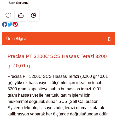
Stok Sorunuz
kübatörler
ler
i
Ürün Bilgisi
ucu)
 Hunileri
layıcılar (Orbital Shaker)
 Sıvıları
r
Precisa PT 3200C SCS Hassas Terazi 3200
gr / 0,01 g
layıcı (Lineer Shaker)
meler
Precisa PT 3200C SCS Hassas Terazi (3.200 gr / 0,01 
er
gr), yüksek hassasiyetli ölçümler için ideal bir tercihtir. 
3200 gram kapasiteye sahip bu hassas terazi, 0,01 
arı
gram hassasiyet ile her türlü tartım işlemi için 
mükemmel doğruluk sunar. SCS (Self Calibration 
System) teknolojisi sayesinde, terazi otomatik olarak 
ler
kalibrasyon yaparak her ölçümde doğruluğundan ödün 