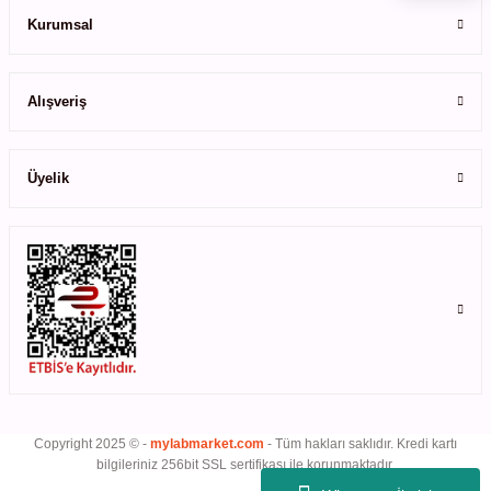
Kurumsal
leri
Gönder
Alışveriş
ler
Üyelik
Copyright 2025 © -
mylabmarket.com
- Tüm hakları saklıdır. Kredi kartı
bilgileriniz 256bit SSL sertifikası ile korunmaktadır.