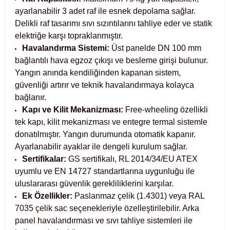
ayarlanabilir 3 adet raf ile esnek depolama sağlar.
Kabinleri
tre Küvetleri
Delikli raf tasarımı sıvı sızıntılarını tahliye eder ve statik
elektriğe karşı topraklanmıştır.
tırıcılar
Havalandırma Sistemi:
Üst panelde DN 100 mm
bağlantılı hava egzoz çıkışı ve besleme girişi bulunur.
Yangın anında kendiliğinden kapanan sistem,
ırıcılar
güvenliği artırır ve teknik havalandırmaya kolayca
bağlanır.
hazı
Kapı ve Kilit Mekanizması:
Free-wheeling özellikli
tek kapı, kilit mekanizması ve entegre termal sistemle
ihazlar
donatılmıştır. Yangın durumunda otomatik kapanır.
Ayarlanabilir ayaklar ile dengeli kurulum sağlar.
Sertifikalar:
GS sertifikalı, RL 2014/34/EU ATEX
uyumlu ve EN 14727 standartlarına uygunluğu ile
atörler
uluslararası güvenlik gerekliliklerini karşılar.
Ek Özellikler:
Paslanmaz çelik (1.4301) veya RAL
7035 çelik sac seçenekleriyle özelleştirilebilir. Arka
panel havalandırması ve sıvı tahliye sistemleri ile