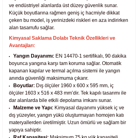
ve endüstriyel alanlarda üst düzey güvenlik sunar.
 Test Kabinleri
r
Küçük boyutlarına rağmen geniş iç hacmiyle dikkat
çeken bu model, iş yerinizdeki riskleri en aza indirirken
ları
alan tasarrufu sağlar.
Kimyasal Saklama Dolabı Teknik Özellikleri ve
Avantajları:
r Kapları
Yangın Dayanımı:
EN 14470-1 sertifikalı, 90 dakika
boyunca yangına karşı tam koruma sağlar. Otomatik
cılar
lar
kapanan kapılar ve termal açılma sistemi ile yangın
anında güvenliği maksimuma çıkarır.
Boyutlar:
Dış ölçüler 1960 x 600 x 595 mm, iç
ölçüler 1603 x 516 x 483 mm’dir. Tek kapılı tasarımı ile
dar alanlarda bile etkili depolama imkanı sunar.
ırık Buz Yapma Makineleri
r
Malzeme ve Yapı:
Kimyasal dayanımı yüksek iç ve
dış yüzeyler, yangın yükü oluşturmayan homojen katı
ipi Bulaşık Yıkama Makineleri
m Krozeler
materyallerden üretilmiştir. Uzun ömürlü ve sağlam bir
yapıya sahiptir.
ipi Öğütücü ve Mikserler
Raf Kapasitesi:
Maksimum 75 kg yük kapasiteli,