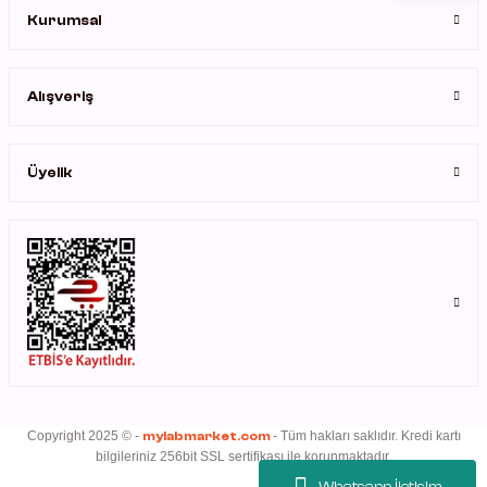
Kurumsal
Gönder
rleri
Alışveriş
rler
Üyelik
Copyright 2025 © -
mylabmarket.com
- Tüm hakları saklıdır. Kredi kartı
bilgileriniz 256bit SSL sertifikası ile korunmaktadır.
Whatsapp İletişim