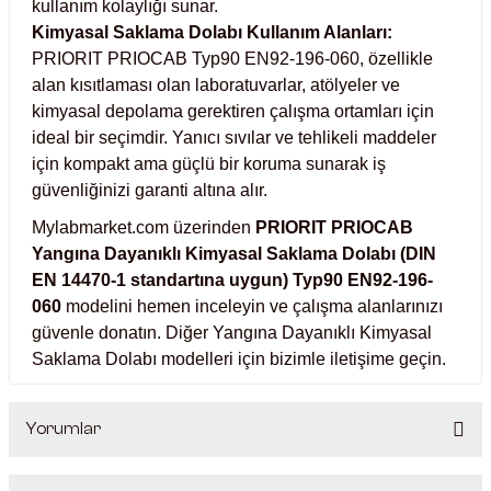
kullanım kolaylığı sunar.
ihazları
Kimyasal Saklama Dolabı Kullanım Alanları:
PRIORIT PRIOCAB Typ90 EN92-196-060, özellikle
alan kısıtlaması olan laboratuvarlar, atölyeler ve
kimyasal depolama gerektiren çalışma ortamları için
ri
ideal bir seçimdir. Yanıcı sıvılar ve tehlikeli maddeler
için kompakt ama güçlü bir koruma sunarak iş
güvenliğinizi garanti altına alır.
Mylabmarket.com üzerinden
PRIORIT PRIOCAB
ılar
Yangına Dayanıklı Kimyasal Saklama Dolabı (DIN
EN 14470-1 standartına uygun) Typ90 EN92-196-
ırıcılar
060
modelini hemen inceleyin ve çalışma alanlarınızı
güvenle donatın. Diğer Yangına Dayanıklı Kimyasal
nyolar
Saklama Dolabı modelleri için bizimle iletişime geçin.
ları
Yorumlar
ler