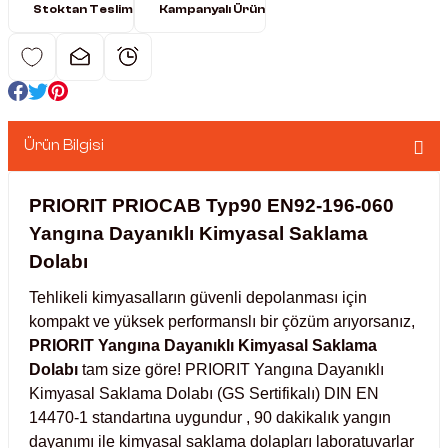
Stoktan Teslim
Kampanyalı Ürün
nkübatörler
er
ri
Ürün Bilgisi
ucu)
 Hunileri
PRIORIT PRIOCAB Typ90 EN92-196-060
ayıcılar (Orbital Shaker)
 Sıvıları
r
Yangına Dayanıklı Kimyasal Saklama
layıcı (Lineer Shaker)
meler
Dolabı
Tehlikeli kimyasalların güvenli depolanması için
ler
kompakt ve yüksek performanslı bir çözüm arıyorsanız,
PRIORIT Yangına Dayanıklı Kimyasal Saklama
rı
Dolabı
tam size göre! PRIORIT Yangına Dayanıklı
Kimyasal Saklama Dolabı (GS Sertifikalı) DIN EN
rler
14470-1 standartına uygundur , 90 dakikalık yangın
dayanımı ile kimyasal saklama dolapları laboratuvarlar