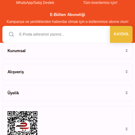
WhatsApp/Satış Destek
Tüm önerileriniz için!
Ürün bilgilerinde hatalar bulunuyor.
Ürün fiyatı diğer sitelerden daha pahalı.
leri
E-Bülten Aboneliği
Kampanya ve yeniliklerden haberdar olmak için e-bültenimize abone olun!
Bu ürüne benzer farklı alternatifler olmalı.
ler
KAYDOL
Kurumsal
Gönder
Alışveriş
Üyelik