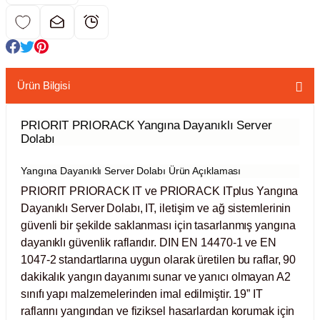
kübatörler
ler
i
Ürün Bilgisi
ucu)
 Hunileri
PRIORIT PRIORACK Yangına Dayanıklı Server
Dolabı
layıcılar (Orbital Shaker)
 Sıvıları
r
Yangına Dayanıklı Server Dolabı Ürün Açıklaması
layıcı (Lineer Shaker)
meler
PRIORIT PRIORACK IT ve PRIORACK ITplus Yangına
Dayanıklı Server Dolabı, IT, iletişim ve ağ sistemlerinin
er
güvenli bir şekilde saklanması için tasarlanmış yangına
dayanıklı güvenlik raflarıdır. DIN EN 14470-1 ve EN
arı
1047-2 standartlarına uygun olarak üretilen bu raflar, 90
dakikalık yangın dayanımı sunar ve yanıcı olmayan A2
sınıfı yapı malzemelerinden imal edilmiştir. 19” IT
ler
raflarını yangından ve fiziksel hasarlardan korumak için