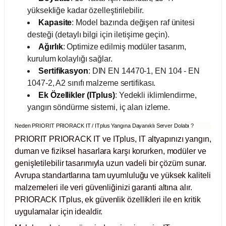
ihazları
yüksekliğe kadar özelleştirilebilir.
Kapasite
: Model bazında değişen raf ünitesi
desteği (detaylı bilgi için iletişime geçin).
Ağırlık
: Optimize edilmiş modüler tasarım,
ri
kurulum kolaylığı sağlar.
Sertifikasyon
: DIN EN 14470-1, EN 104 - EN
1047-2, A2 sınıfı malzeme sertifikası.
Ek Özellikler (ITplus)
: Yedekli iklimlendirme,
yangın söndürme sistemi, iç alan izleme.
ılar
Neden PRIORIT PRIORACK IT / ITplus Yangına Dayanıklı Server Dolabı ?
rıcılar
PRIORIT PRIORACK IT ve ITplus, IT altyapınızı yangın,
duman ve fiziksel hasarlara karşı korurken, modüler ve
yolar
genişletilebilir tasarımıyla uzun vadeli bir çözüm sunar.
Avrupa standartlarına tam uyumluluğu ve yüksek kaliteli
arı
malzemeleri ile veri güvenliğinizi garanti altına alır.
PRIORACK ITplus, ek güvenlik özellikleri ile en kritik
uygulamalar için idealdir.
r