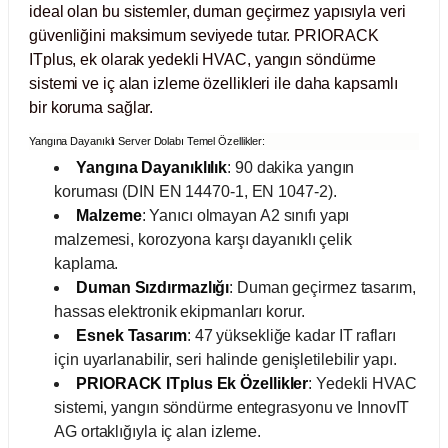
ideal olan bu sistemler, duman geçirmez yapısıyla veri
Test Kabinleri
güvenliğini maksimum seviyede tutar. PRIORACK
ITplus, ek olarak yedekli HVAC, yangın söndürme
ları
sistemi ve iç alan izleme özellikleri ile daha kapsamlı
bir koruma sağlar.
Yangına Dayanıklı Server Dolabı Temel Özellikler:
Yangına Dayanıklılık
: 90 dakika yangın
r Kapları
koruması (DIN EN 14470-1, EN 1047-2).
Malzeme
: Yanıcı olmayan A2 sınıfı yapı
cılar
lar
malzemesi, korozyona karşı dayanıklı çelik
kaplama.
Duman Sızdırmazlığı
: Duman geçirmez tasarım,
hassas elektronik ekipmanları korur.
ırık Buz Yapma Makineleri
Esnek Tasarım
: 47 yüksekliğe kadar IT rafları
için uyarlanabilir, seri halinde genişletilebilir yapı.
ipi Bulaşık Yıkama Makineleri
 Krozeler
PRIORACK ITplus Ek Özellikler
: Yedekli HVAC
sistemi, yangın söndürme entegrasyonu ve InnovIT
AG ortaklığıyla iç alan izleme.
pi Öğütücü ve Mikserler