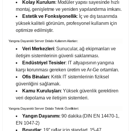
Kolay Kurulum
: Modüler yapısı sayesinde hızlı
montaj, genişletme ve yeniden yapılandırma imkanı.
abinleri
re Küvetleri
Estetik ve Fonksiyonellik
: İç ve dış tasarımda
yüksek kaliteli görünüm, profesyonel kullanım için
tırıcılar
optimize edilmiştir.
Yangına Dayanıklı Server Dolabı Kullanım Alanları:
ırıcılar
Veri Merkezleri
: Sunucular, ağ ekipmanları ve
iletişim sistemlerinin güvenli saklanması.
azı
Endüstriyel Tesisler
: IT altyapısının yangına
karşı korunması gereken üretim ve Ar-Ge ortamları.
ihazlar
Ofis Binaları
: Kritik IT sistemlerinin fiziksel
güvenliğini sağlamak.
Kamu Kuruluşları
: Yüksek güvenlik gerektiren
veri depolama ve iletişim sistemleri.
törler
Yangına Dayanıklı Server Dolabı Teknik Özellikleri:
Yangın Dayanımı
: 90 dakika (DIN EN 14470-1,
EN 1047-2)
Boyutlar
: 19” raflar için standart, 15-47