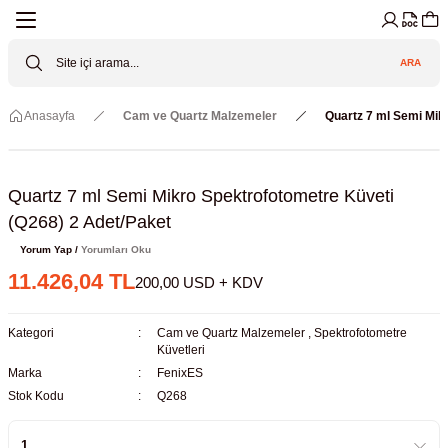
Geri Dön
Geri Dön
Geri Dön
Geri Dön
Geri Dön
Geri Dön
ARA
Cihazları
ler
ç Sistemler
tz Malzemeler
Elektroniği
Güvenliği
Anasayfa
Cam ve Quartz Malzemeler
Quartz 7 ml Semi Mik
lar
apları
asyon Pompaları
ktörler
Valfler
ratuvarı Cihazları
Gas Boosters
r
rleri
Quartz 7 ml Semi Mikro Spektrofotometre Küveti
(Q268) 2 Adet/Paket
eramik Malzemeler
ir Driven Pumps /HIP Hava Tahrikli
nileri
azları (Datalogger)
Yorum Yap /
Yorumları Oku
11.426,04 TL
200,00 USD + KDV
 Valfleri
aller
Kategori
Cam ve Quartz Malzemeler
,
Spektrofotometre
Cihazları
je
Küvetleri
Marka
FenixES
Kabinleri
 ve Sarfları
Stok Kodu
Q268
ler ve Borular
er