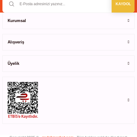
ihazları
KAYDOL
Kurumsal
Gönder
ri
Alışveriş
Üyelik
ılar
rıcılar
yolar
arı
r