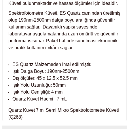
Küveti bulunmaktadır ve hassas ölçümler için idealdir.
Test Kabinleri
Spektrofotometre Küveti, ES Quartz camından üretilmiş
olup 190nm-2500nm dalga boyu aralığında güvenilir
ları
kullanım sağlar. Dayanıklı yapısı sayesinde
laboratuvar uygulamalarında uzun ömürlü ve güvenilir
performans sunar. Paket halinde sunulması ekonomik
ve pratik kullanım imkânı sağlar.
r Kapları
ES Quartz Malzemeden imal edilmiştir.
cılar
lar
Işık Dalga Boyu: 190nm-2500nm
Dış ölçüler: 45 x 12.5 x 52.5 mm
Işık Yolu Uzunluğu: 50mm
Işık Yolu Genişliği: 4 mm
ırık Buz Yapma Makineleri
Quartz Küvet Hacmi : 7 mL
ipi Bulaşık Yıkama Makineleri
 Krozeler
Quartz Küvet 7 ml Semi Mikro Spektrofotometre Küveti
(Q268)
pi Öğütücü ve Mikserler