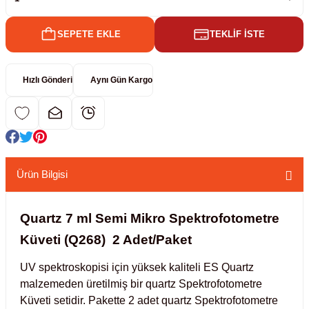
kübatörler
ler
SEPETE EKLE
TEKLİF İSTE
i
Hızlı Gönderi
Aynı Gün Kargo
ucu)
 Hunileri
layıcılar (Orbital Shaker)
 Sıvıları
r
Ürün Bilgisi
layıcı (Lineer Shaker)
meler
er
Quartz 7 ml Semi Mikro Spektrofotometre
Küveti (Q268) 2 Adet/Paket
arı
UV spektroskopisi için yüksek kaliteli ES Quartz
malzemeden üretilmiş bir quartz Spektrofotometre
ler
Küveti setidir. Pakette 2 adet quartz Spektrofotometre