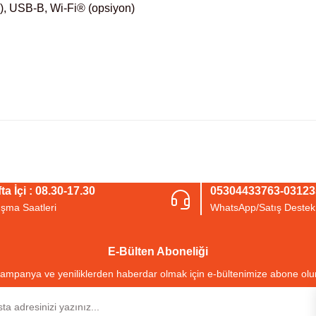
, USB-B, Wi-Fi® (opsiyon)
arda yetersiz gördüğünüz noktaları öneri formunu kullanarak tarafımıza iletebil
Bu ürüne ilk yorumu siz yapın!
ta İçi : 08.30-17.30
05304433763-0312
ışma Saatleri
WhatsApp/Satış Destek
Yorum Yaz
E-Bülten Aboneliği
ampanya ve yeniliklerden haberdar olmak için e-bültenimize abone olu