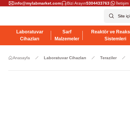
info@mylabmarket.com
Bizi Arayın
5304433763
İletişim 
Laboratuvar
Sarf
Reaktör ve Reaks
Cihazları
Malzemeler
Sistemleri
Anasayfa
Laboratuvar Cihazları
Teraziler