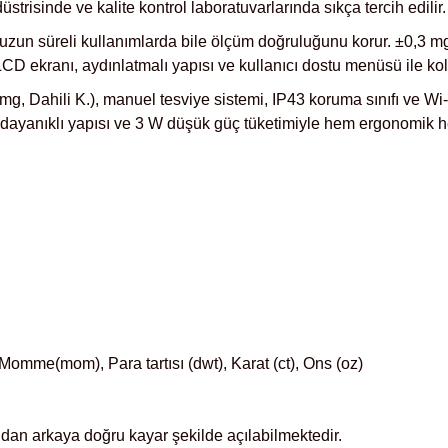
strisinde ve kalite kontrol laboratuvarlarında sıkça tercih edilir.
 uzun süreli kullanımlarda bile ölçüm doğruluğunu korur. ±0,3 m
LCD ekranı, aydınlatmalı yapısı ve kullanıcı dostu menüsü ile ko
g, Dahili K.)
, manuel tesviye sistemi, IP43 koruma sınıfı ve Wi
, dayanıklı yapısı ve 3 W düşük güç tüketimiyle hem ergonomik h
Momme(mom), Para tartısı (dwt), Karat (ct), Ons (oz)
dan arkaya doğru kayar şekilde açılabilmektedir.