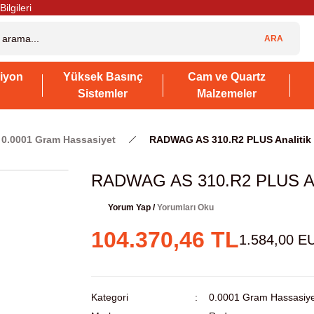
Bilgileri
ARA
iyon
Yüksek Basınç
Cam ve Quartz
Sistemler
Malzemeler
0.0001 Gram Hassasiyet
RADWAG AS 310.R2 PLUS Analitik Te
RADWAG AS 310.R2 PLUS Anali
Yorum Yap /
Yorumları Oku
104.370,46 TL
1.584,00 E
Kategori
0.0001 Gram Hassasiye