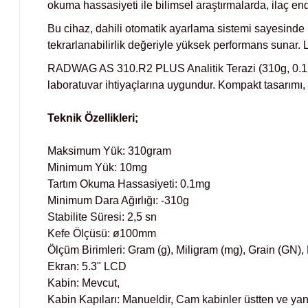
okuma hassasiyeti ile bilimsel araştırmalarda, ilaç endü
Bu cihaz, dahili otomatik ayarlama sistemi sayesinde
tekrarlanabilirlik değeriyle yüksek performans sunar. 
RADWAG AS 310.R2 PLUS Analitik Terazi (310g, 0.1m
laboratuvar ihtiyaçlarına uygundur. Kompakt tasarımı
Teknik Özellikleri;
Maksimum Yük: 310gram
Minimum Yük: 10mg
Tartım Okuma Hassasiyeti: 0.1mg
Minimum Dara Ağırlığı: -310g
Stabilite Süresi: 2,5 sn
Kefe Ölçüsü: ø100mm
Ölçüm Birimleri: Gram (g), Miligram (mg), Grain (GN), 
Ekran: 5.3" LCD
Kabin: Mevcut,
Kabin Kapıları: Manueldir, Cam kabinler üstten ve yan