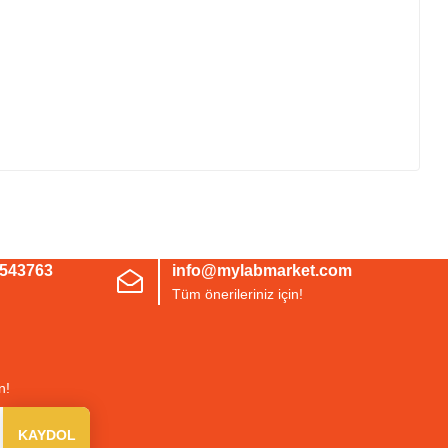
irsiniz.
3543763
info@mylabmarket.com
Tüm önerileriniz için!
n!
KAYDOL