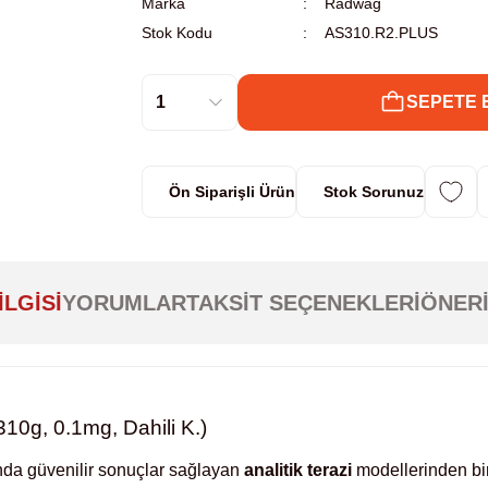
Marka
Radwag
Stok Kodu
AS310.R2.PLUS
SEPETE 
Ön Siparişli Ürün
Stok Sorunuz
ILGISI
YORUMLAR
TAKSIT SEÇENEKLERI
ÖNERI
0g, 0.1mg, Dahili K.)
nda güvenilir sonuçlar sağlayan
analitik terazi
modellerinden bi