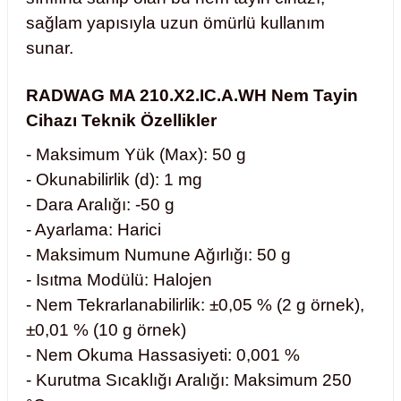
sağlam yapısıyla uzun ömürlü kullanım
abinleri
re Küvetleri
sunar.
tırıcılar
RADWAG MA 210.X2.IC.A.WH Nem Tayin
Cihazı Teknik Özellikler
ırıcılar
- Maksimum Yük (Max): 50 g
azı
- Okunabilirlik (d): 1 mg
- Dara Aralığı: -50 g
ihazlar
- Ayarlama: Harici
- Maksimum Numune Ağırlığı: 50 g
- Isıtma Modülü: Halojen
- Nem Tekrarlanabilirlik: ±0,05 % (2 g örnek),
törler
±0,01 % (10 g örnek)
- Nem Okuma Hassasiyeti: 0,001 %
- Kurutma Sıcaklığı Aralığı: Maksimum 250