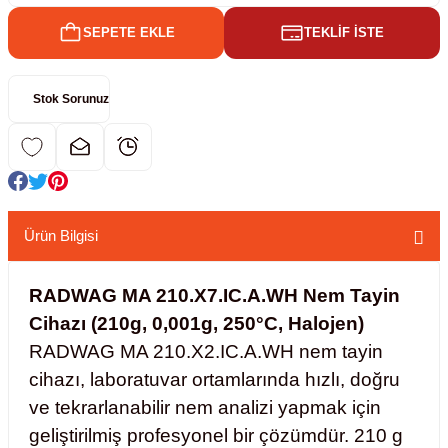
SEPETE EKLE
TEKLİF İSTE
kübatörler
ler
Stok Sorunuz
i
ucu)
 Hunileri
layıcılar (Orbital Shaker)
 Sıvıları
r
Ürün Bilgisi
layıcı (Lineer Shaker)
meler
RADWAG MA 210.X7.IC.A.WH Nem Tayin
er
Cihazı (210g, 0,001g, 250°C, Halojen)
RADWAG MA 210.X2.IC.A.WH nem tayin
arı
cihazı, laboratuvar ortamlarında hızlı, doğru
ve tekrarlanabilir nem analizi yapmak için
ler
geliştirilmiş profesyonel bir çözümdür. 210 g