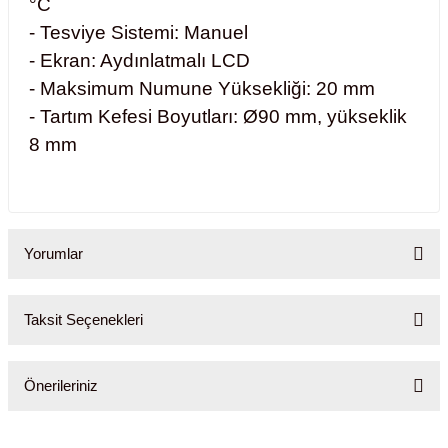
°C
ihazları
- Tesviye Sistemi: Manuel
- Ekran: Aydınlatmalı LCD
- Maksimum Numune Yüksekliği: 20 mm
ri
- Tartım Kefesi Boyutları: Ø90 mm, yükseklik
8 mm
ılar
Yorumlar
rıcılar
yolar
Taksit Seçenekleri
Bu ürüne ilk yorumu siz yapın!
arı
Önerileriniz
Yorum Yaz
r
Bu ürünün fiyat bilgisi, resim, ürün açıklamalarında ve diğer