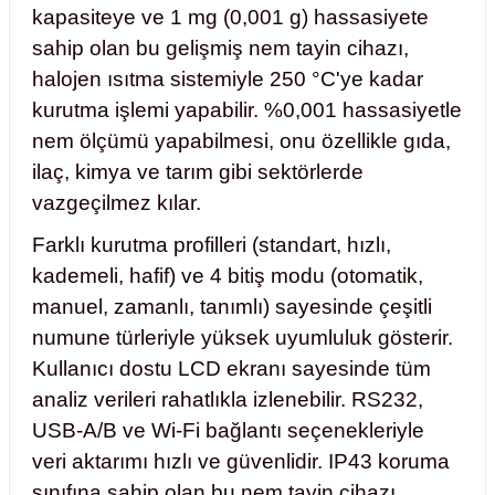
kapasiteye ve 1 mg (0,001 g) hassasiyete
Test Kabinleri
sahip olan bu gelişmiş nem tayin cihazı,
halojen ısıtma sistemiyle 250 °C'ye kadar
ları
kurutma işlemi yapabilir. %0,001 hassasiyetle
nem ölçümü yapabilmesi, onu özellikle gıda,
ilaç, kimya ve tarım gibi sektörlerde
r Kapları
vazgeçilmez kılar.
Farklı kurutma profilleri (standart, hızlı,
cılar
lar
kademeli, hafif) ve 4 bitiş modu (otomatik,
manuel, zamanlı, tanımlı) sayesinde çeşitli
numune türleriyle yüksek uyumluluk gösterir.
ırık Buz Yapma Makineleri
Kullanıcı dostu LCD ekranı sayesinde tüm
analiz verileri rahatlıkla izlenebilir. RS232,
ipi Bulaşık Yıkama Makineleri
 Krozeler
USB-A/B ve Wi-Fi bağlantı seçenekleriyle
veri aktarımı hızlı ve güvenlidir. IP43 koruma
pi Öğütücü ve Mikserler
sınıfına sahip olan bu nem tayin cihazı,