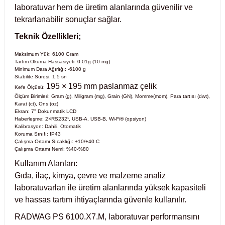
laboratuvar hem de üretim alanlarında güvenilir ve
Test Kabinleri
tekrarlanabilir sonuçlar sağlar.
ları
Teknik Özellikleri;
Maksimum Yük: 6100 Gram
Tartım Okuma Hassasiyeti: 0.01g (10 mg)
Minimum Dara Ağırlığı: -6100 g
Stabilite Süresi: 1,5 sn
195 × 195 mm paslanmaz çelik
r Kapları
Kefe Ölçüsü:
Ölçüm Birimleri: Gram (g), Miligram (mg), Grain (GN), Momme(mom), Para tartısı (dwt),
Karat (ct), Ons (oz)
Ekran: 7" Dokunmatik LCD
cılar
lar
Haberleşme: 2×RS232¹, USB-A, USB-B, Wi-Fi® (opsiyon)
Kalibrasyon: Dahili, Otomatik
Koruma Sınıfı: IP43
Çalışma Ortamı Sıcaklığı: +10/+40 C
Çalışma Ortamı Nemi: %40-%80
Kullanım Alanları:
ırık Buz Yapma Makineleri
Gıda, ilaç, kimya, çevre ve malzeme analiz
laboratuvarları ile üretim alanlarında yüksek kapasiteli
ipi Bulaşık Yıkama Makineleri
 Krozeler
ve hassas tartım ihtiyaçlarında güvenle kullanılır.
RADWAG PS 6100.X7.M, laboratuvar performansını
pi Öğütücü ve Mikserler