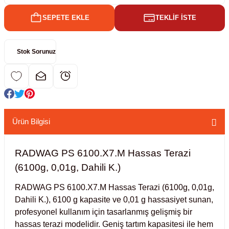
SEPETE EKLE
TEKLİF İSTE
kübatörler
ler
Stok Sorunuz
i
ucu)
 Hunileri
layıcılar (Orbital Shaker)
 Sıvıları
r
Ürün Bilgisi
layıcı (Lineer Shaker)
meler
RADWAG PS 6100.X7.M Hassas Terazi
er
(6100g, 0,01g, Dahili K.)
arı
RADWAG PS 6100.X7.M Hassas Terazi (6100g, 0,01g,
Dahili K.), 6100 g kapasite ve 0,01 g hassasiyet sunan,
ler
profesyonel kullanım için tasarlanmış gelişmiş bir
hassas terazi modelidir. Geniş tartım kapasitesi ile hem