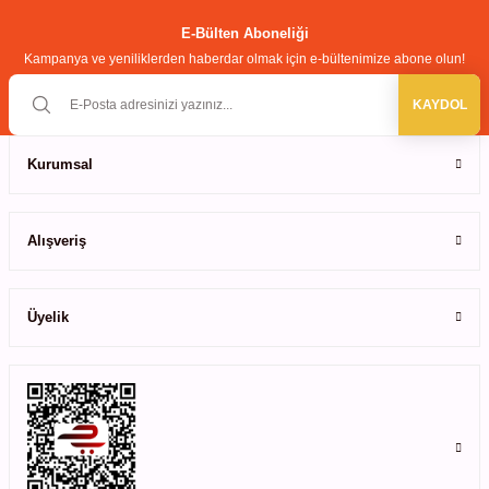
ihazları
Ürün fiyatı diğer sitelerden daha pahalı.
E-Bülten Aboneliği
Kampanya ve yeniliklerden haberdar olmak için e-bültenimize abone olun!
Bu ürüne benzer farklı alternatifler olmalı.
KAYDOL
ri
Kurumsal
Gönder
ılar
Alışveriş
rıcılar
Üyelik
yolar
arı
r