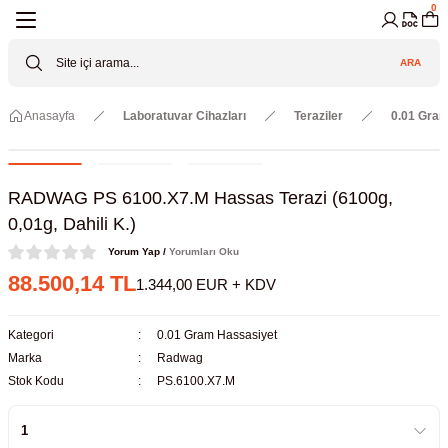
0
Geri Dön
Geri Dön
Geri Dön
Geri Dön
Geri Dön
Geri Dön
ARA
Cihazları
ler
ç Sistemler
tz Malzemeler
Elektroniği
Güvenliği
Anasayfa
Laboratuvar Cihazları
Teraziler
0.01 Gra
lar
apları
asyon Pompaları
ktörler
Valfler
ratuvarı Cihazları
Gas Boosters
r
rleri
RADWAG PS 6100.X7.M Hassas Terazi (6100g,
0,01g, Dahili K.)
eramik Malzemeler
ir Driven Pumps /HIP Hava Tahrikli
nileri
azları (Datalogger)
Yorum Yap /
Yorumları Oku
88.500,14 TL
1.344,00 EUR + KDV
 Valfleri
aller
Kategori
0.01 Gram Hassasiyet
Cihazları
je
Marka
Radwag
Stok Kodu
PS.6100.X7.M
Kabinleri
 ve Sarfları
ler ve Borular
er