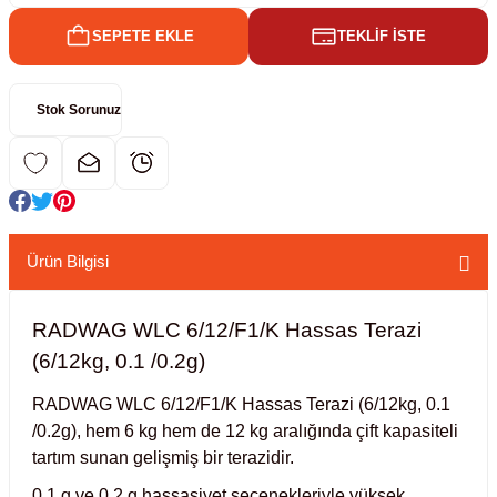
SEPETE EKLE
TEKLİF İSTE
kübatörler
ler
Stok Sorunuz
i
ucu)
 Hunileri
layıcılar (Orbital Shaker)
 Sıvıları
r
Ürün Bilgisi
layıcı (Lineer Shaker)
meler
RADWAG WLC 6/12/F1/K Hassas Terazi
er
(6/12kg, 0.1 /0.2g)
arı
RADWAG WLC 6/12/F1/K Hassas Terazi (6/12kg, 0.1
/0.2g),
hem 6 kg hem de 12 kg aralığında çift kapasiteli
tartım sunan gelişmiş bir terazidir.
ler
0.1 g ve 0.2 g hassasiyet seçenekleriyle yüksek