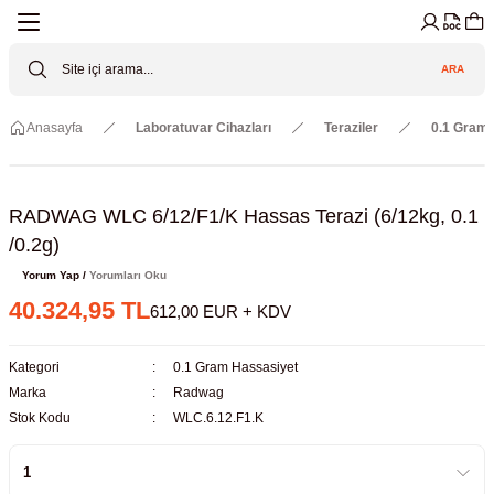
Geri Dön
Geri Dön
Geri Dön
Geri Dön
Geri Dön
Geri Dön
ARA
Cihazları
ler
ç Sistemler
tz Malzemeler
Elektroniği
Güvenliği
Anasayfa
Laboratuvar Cihazları
Teraziler
0.1 Gram 
lar
apları
asyon Pompaları
ktörler
Valfler
ratuvarı Cihazları
Gas Boosters
r
rleri
RADWAG WLC 6/12/F1/K Hassas Terazi (6/12kg, 0.1
/0.2g)
eramik Malzemeler
ir Driven Pumps /HIP Hava Tahrikli
nileri
azları (Datalogger)
Yorum Yap /
Yorumları Oku
40.324,95 TL
612,00 EUR + KDV
 Valfleri
aller
Kategori
0.1 Gram Hassasiyet
Cihazları
je
Marka
Radwag
Stok Kodu
WLC.6.12.F1.K
Kabinleri
 ve Sarfları
ler ve Borular
er