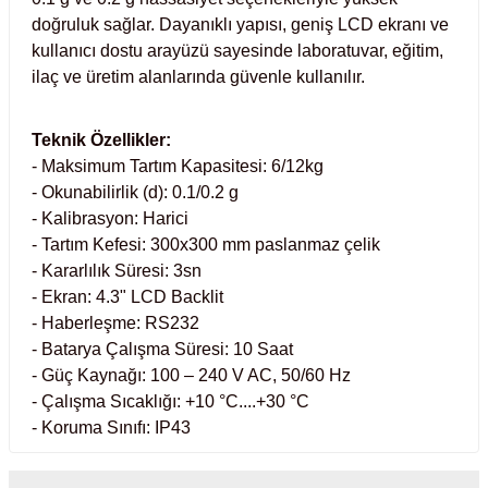
Test Kabinleri
doğruluk sağlar. Dayanıklı yapısı, geniş LCD ekranı ve
kullanıcı dostu arayüzü sayesinde laboratuvar, eğitim,
ları
ilaç ve üretim alanlarında güvenle kullanılır.
Teknik Özellikler:
- Maksimum Tartım Kapasitesi: 6/12kg
r Kapları
- Okunabilirlik (d): 0.1/0.2 g
- Kalibrasyon: Harici
- Tartım Kefesi: 300x300 mm paslanmaz çelik
cılar
lar
- Kararlılık Süresi: 3sn
- Ekran: 4.3" LCD Backlit
- Haberleşme: RS232
- Batarya Çalışma Süresi: 10 Saat
ırık Buz Yapma Makineleri
- Güç Kaynağı: 100 – 240 V AC, 50/60 Hz
- Çalışma Sıcaklığı: +10 °C....+30 °C
ipi Bulaşık Yıkama Makineleri
 Krozeler
- Koruma Sınıfı: IP43
pi Öğütücü ve Mikserler