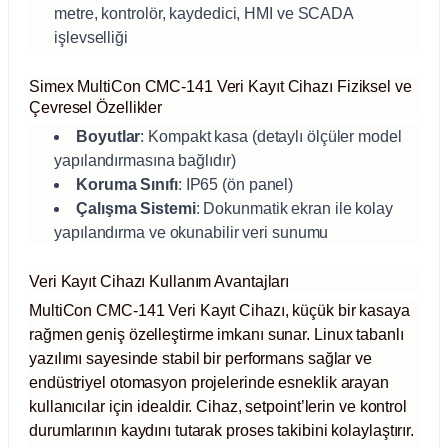
ihazları
metre, kontrolör, kaydedici, HMI ve SCADA
işlevselliği
Simex MultiCon CMC-141 Veri Kayıt Cihazı Fiziksel ve
Çevresel Özellikler
ri
Boyutlar
: Kompakt kasa (detaylı ölçüler model
yapılandırmasına bağlıdır)
Koruma Sınıfı
: IP65 (ön panel)
Çalışma Sistemi
: Dokunmatik ekran ile kolay
ılar
yapılandırma ve okunabilir veri sunumu
rıcılar
Veri Kayıt Cihazı Kullanım Avantajları
MultiCon CMC-141 Veri Kayıt Cihazı, küçük bir kasaya
yolar
rağmen geniş özelleştirme imkanı sunar. Linux tabanlı
yazılımı sayesinde stabil bir performans sağlar ve
arı
endüstriyel otomasyon projelerinde esneklik arayan
kullanıcılar için idealdir. Cihaz, setpoint’lerin ve kontrol
r
durumlarının kaydını tutarak proses takibini kolaylaştırır.