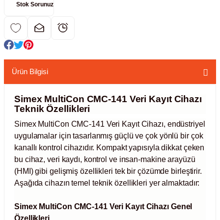
Stok Sorunuz
kübatörler
ler
i
Ürün Bilgisi
ucu)
 Hunileri
Simex MultiCon CMC-141 Veri Kayıt Cihazı
layıcılar (Orbital Shaker)
 Sıvıları
r
Teknik Özellikleri
Simex MultiCon CMC-141 Veri Kayıt Cihazı, endüstriyel
layıcı (Lineer Shaker)
meler
uygulamalar için tasarlanmış güçlü ve çok yönlü bir çok
kanallı kontrol cihazıdır. Kompakt yapısıyla dikkat çeken
er
bu cihaz, veri kaydı, kontrol ve insan-makine arayüzü
(HMI) gibi gelişmiş özellikleri tek bir çözümde birleştirir.
arı
Aşağıda cihazın temel teknik özellikleri yer almaktadır:
ler
Simex MultiCon CMC-141 Veri Kayıt Cihazı Genel
Özellikleri