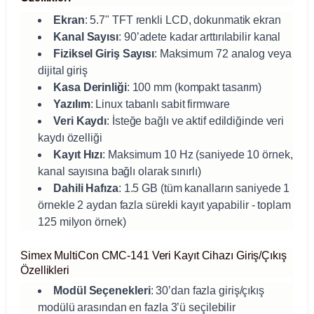
Test Kabinleri
Ekran
: 5.7" TFT renkli LCD, dokunmatik ekran
Kanal Sayısı
: 90’adete kadar arttırılabilir kanal
ları
Fiziksel Giriş Sayısı
: Maksimum 72 analog veya
dijital giriş
Kasa Derinliği
: 100 mm (kompakt tasarım)
Yazılım
: Linux tabanlı sabit firmware
Veri Kaydı
: İsteğe bağlı ve aktif edildiğinde veri
r Kapları
kaydı özelliği
Kayıt Hızı
: Maksimum 10 Hz (saniyede 10 örnek,
cılar
lar
kanal sayısına bağlı olarak sınırlı)
Dahili Hafıza
: 1.5 GB (tüm kanalların saniyede 1
örnekle 2 aydan fazla sürekli kayıt yapabilir - toplam
125 milyon örnek)
ırık Buz Yapma Makineleri
Simex MultiCon CMC-141 Veri Kayıt Cihazı Giriş/Çıkış
ipi Bulaşık Yıkama Makineleri
 Krozeler
Özellikleri
Modül Seçenekleri
: 30’dan fazla giriş/çıkış
pi Öğütücü ve Mikserler
modülü arasından en fazla 3’ü seçilebilir