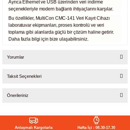
Ayrıca Ethernet ve USB üzerinden veri indirme
rıcılar
seçenekleriyle modern bağlantı ihtiyaçlarını karşılar.
Bu özellikler, MultiCon CMC-141 Veri Kayıt Cihazı
ıklı Dolaplar
laboratuvar ekipmanları, proses kontrolü ve veri
toplama gibi alanlarda güçlü bir çözüm haline getirir.
r
Daha fazla bilgi için bize ulaşabilirsiniz.
uvarı Cihazları
Yorumlar
arı
Taksit Seçenekleri
Bu ürüne ilk yorumu siz yapın!
 Ölçüm Cihazları
Önerileriniz
k Titratörler
Yorum Yaz
Bu ürünün fiyat bilgisi, resim, ürün açıklamalarında ve diğer
er
konularda yetersiz gördüğünüz noktaları öneri formunu kullanarak
tarafımıza iletebilirsiniz.
Anlaşmalı Kargolarla
Hafta İçi : 08.30-17.30
Görüş ve önerileriniz için teşekkür ederiz.