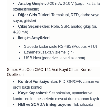
Analog Girişler
: 0-20 mA, 0-10 V (çeşitli kartlarla
abinleri
re Küvetleri
özelleştirilebilir)
Diğer Giriş Türleri
: Termokupl, RTD, darbe veya
sayaç girişleri
tırıcılar
Çıkış Seçenekleri
: Röle, SSR, analog çıkış (ör.
4-20 mA)
ırıcılar
İletişim Arayüzleri
:
azı
3 adede kadar izole RS-485 (Modbus RTU)
Ethernet (uzaktan izleme için)
USB Host (pendrive ile veri aktarımı)
ihazlar
Simex MultiCon CMC-141 Veri Kayıt Cihazı Kontrol
Özellikleri
Kontrol Fonksiyonları
: PID, ON/OFF, zaman ve
törler
profil bazlı kontrol
Kayıt Kapasitesi
: Set noktaları, uyarımlar ve
kontrol edilen nesnelerin mevcut durumlarının kaydı
HMI ve SCADA Entegrasyonu
: Tek cihazda