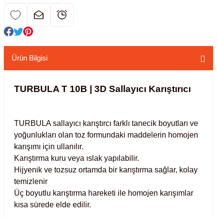
kübatörler
ler
i
Ürün Bilgisi
ucu)
 Hunileri
TURBULA T 10B | 3D Sallayıcı Karıştırıcı
layıcılar (Orbital Shaker)
 Sıvıları
r
TURBULA sallayıcı karıştırcı farklı tanecik boyutları ve
layıcı (Lineer Shaker)
meler
yoğunlukları olan toz formundaki maddelerin homojen
karışımı için ullanılır.
er
Karıştırma kuru veya ıslak yapılabilir.
Hijyenik ve tozsuz ortamda bir karıştırma sağlar, kolay
arı
temizlenir
Üç boyutlu karıştırma hareketi ile homojen karışımlar
ler
kısa sürede elde edilir.