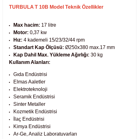
Test Kabinleri
TURBULA T 10B Model Teknik Özellikler
ları
Max hacim:
17 litre
Motor:
0,37 kw
Hız:
4 kademeli 15/23/32/44 rpm
Standart Kap Ölçüsü:
Ø250x380 max.17 mm
r Kapları
Kap Dahil Max. Yükleme Ağırlığı:
30 kg
Kullanım Alanları:
cılar
lar
Gıda Endüstrisi
Elmas Aaletler
Elektroteknoloji
Seramik Endüstrisi
ırık Buz Yapma Makineleri
Sinter Metaller
Kozmetik Endüstrisi
ipi Bulaşık Yıkama Makineleri
 Krozeler
İlaç Endüstrisi
Kimya Endüstrisi
Ar-Ge, Analiz Laboratuvarları
pi Öğütücü ve Mikserler