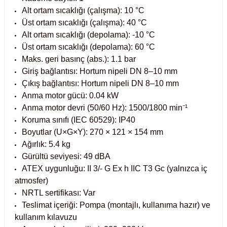
Alt ortam sıcaklığı (çalışma): 10 °C
Kabinleri
tre Küvetleri
Üst ortam sıcaklığı (çalışma): 40 °C
Alt ortam sıcaklığı (depolama): -10 °C
tırıcılar
Üst ortam sıcaklığı (depolama): 60 °C
Maks. geri basınç (abs.): 1.1 bar
Giriş bağlantısı: Hortum nipeli DN 8–10 mm
ırıcılar
Çıkış bağlantısı: Hortum nipeli DN 8–10 mm
Anma motor gücü: 0.04 kW
hazı
Anma motor devri (50/60 Hz): 1500/1800 min⁻¹
Koruma sınıfı (IEC 60529): IP40
ihazlar
Boyutlar (U×G×Y): 270 × 121 × 154 mm
Ağırlık: 5.4 kg
Gürültü seviyesi: 49 dBA
ATEX uygunluğu: II 3/- G Ex h IIC T3 Gc (yalnızca iç
atörler
atmosfer)
NRTL sertifikası: Var
Teslimat içeriği: Pompa (montajlı, kullanıma hazır) ve
kullanım kılavuzu