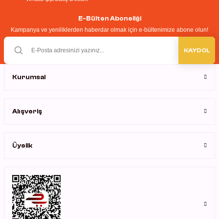
Ürün fiyatı diğer sitelerden daha pahalı.
rıcılar
E-Bülten Aboneliği
Bu ürüne benzer farklı alternatifler olmalı.
Kampanya ve yeniliklerden haberdar olmak için e-bültenimize abone olun!
ıklı Dolaplar
KAYDOL
ar
Kurumsal
Gönder
uvarı Cihazları
Alışveriş
arı
t Ölçüm Cihazları
Üyelik
ik Titratörler
eler