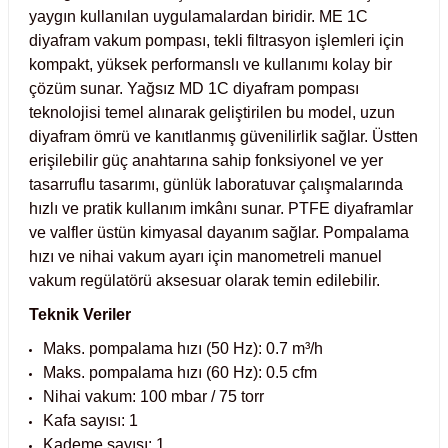
yaygın kullanılan uygulamalardan biridir. ME 1C
 Test Kabinleri
r
diyafram vakum pompası, tekli filtrasyon işlemleri için
kompakt, yüksek performanslı ve kullanımı kolay bir
ları
çözüm sunar. Yağsız MD 1C diyafram pompası
teknolojisi temel alınarak geliştirilen bu model, uzun
diyafram ömrü ve kanıtlanmış güvenilirlik sağlar. Üstten
erişilebilir güç anahtarına sahip fonksiyonel ve yer
r Kapları
tasarruflu tasarımı, günlük laboratuvar çalışmalarında
hızlı ve pratik kullanım imkânı sunar. PTFE diyaframlar
cılar
lar
ve valfler üstün kimyasal dayanım sağlar. Pompalama
hızı ve nihai vakum ayarı için manometreli manuel
vakum regülatörü aksesuar olarak temin edilebilir.
Teknik Veriler
ırık Buz Yapma Makineleri
r
Maks. pompalama hızı (50 Hz): 0.7 m³/h
Maks. pompalama hızı (60 Hz): 0.5 cfm
ipi Bulaşık Yıkama Makineleri
m Krozeler
Nihai vakum: 100 mbar / 75 torr
Kafa sayısı: 1
ipi Öğütücü ve Mikserler
Kademe sayısı: 1