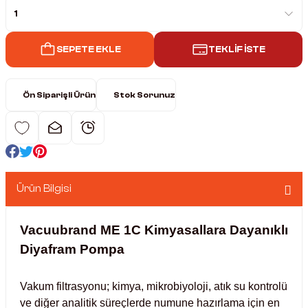
nkübatörler
er
SEPETE EKLE
TEKLİF İSTE
ri
Ön Siparişli Ürün
Stok Sorunuz
ucu)
 Hunileri
ayıcılar (Orbital Shaker)
 Sıvıları
r
layıcı (Lineer Shaker)
meler
Ürün Bilgisi
ler
Vacuubrand ME 1C Kimyasallara Dayanıklı
Diyafram Pompa
rı
rler
Vakum filtrasyonu; kimya, mikrobiyoloji, atık su kontrolü
ve diğer analitik süreçlerde numune hazırlama için en