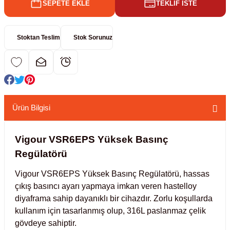
SEPETE EKLE
TEKLİF İSTE
kübatörler
ler
Stoktan Teslim
Stok Sorunuz
i
ucu)
 Hunileri
layıcılar (Orbital Shaker)
 Sıvıları
r
Ürün Bilgisi
layıcı (Lineer Shaker)
meler
Vigour VSR6EPS Yüksek Basınç
Regülatörü
er
Vigour VSR6EPS Yüksek Basınç Regülatörü, hassas
arı
çıkış basıncı ayarı yapmaya imkan veren hastelloy
diyaframa sahip dayanıklı bir cihazdır. Zorlu koşullarda
kullanım için tasarlanmış olup, 316L paslanmaz çelik
ler
gövdeye sahiptir.