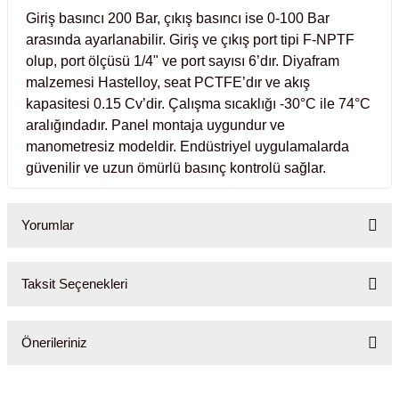
Test Kabinleri
Giriş basıncı 200 Bar, çıkış basıncı ise 0-100 Bar
arasında ayarlanabilir. Giriş ve çıkış port tipi F-NPTF
olup, port ölçüsü 1/4" ve port sayısı 6’dır. Diyafram
ları
malzemesi Hastelloy, seat PCTFE’dır ve akış
kapasitesi 0.15 Cv’dir. Çalışma sıcaklığı -30°C ile 74°C
aralığındadır. Panel montaja uygundur ve
manometresiz modeldir. Endüstriyel uygulamalarda
r Kapları
güvenilir ve uzun ömürlü basınç kontrolü sağlar.
cılar
lar
Yorumlar
Taksit Seçenekleri
ırık Buz Yapma Makineleri
Bu ürüne ilk yorumu siz yapın!
ipi Bulaşık Yıkama Makineleri
 Krozeler
Önerileriniz
Yorum Yaz
pi Öğütücü ve Mikserler
Bu ürünün fiyat bilgisi, resim, ürün açıklamalarında ve diğer