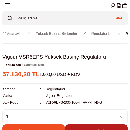
Geri Dön
Geri Dön
Geri Dön
Geri Dön
Geri Dön
Geri Dön
ARA
Cihazları
ler
ç Sistemler
tz Malzemeler
Elektroniği
Güvenliği
Anasayfa
Yüksek Basınç Sistemler
Regülatörler
Vi
lar
apları
asyon Pompaları
ktörler
Valfler
ratuvarı Cihazları
Gas Boosters
r
rleri
Vigour VSR6EPS Yüksek Basınç Regülatörü
Yorum Yap /
Yorumları Oku
eramik Malzemeler
ir Driven Pumps /HIP Hava Tahrikli
nileri
azları (Datalogger)
57.130,20 TL
1.000,00 USD + KDV
 Valfleri
aller
Kategori
Regülatörler
Marka
Vigour Regulators
Cihazları
je
Stok Kodu
VSR-6EPS-200-100-F4-P-P-F4-B-B
Kabinleri
 ve Sarfları
ler ve Borular
er