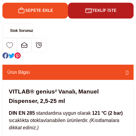
SEPETE EKLE
TEKLİF İSTE
kübatörler
ler
Stok Sorunuz
i
ucu)
 Hunileri
layıcılar (Orbital Shaker)
 Sıvıları
r
Ürün Bilgisi
layıcı (Lineer Shaker)
meler
VITLAB® genius² Vanalı, Manuel
er
Dispenser, 2,5-25 ml
arı
DIN EN 285
standardına uygun olarak
121 °C (2 bar)
sıcaklıkta otoklavlanabilen ürünlerdir.
(Kısıtlamalara
ler
dikkat ediniz.)