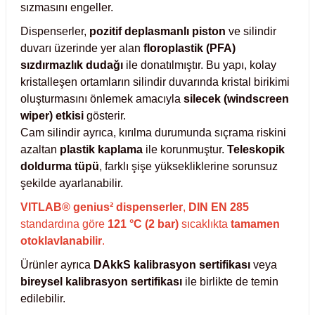
sızmasını engeller.
abinleri
re Küvetleri
Dispenserler,
pozitif deplasmanlı piston
ve silindir
duvarı üzerinde yer alan
floroplastik (PFA)
tırıcılar
sızdırmazlık dudağı
ile donatılmıştır. Bu yapı, kolay
kristalleşen ortamların silindir duvarında kristal birikimi
oluşturmasını önlemek amacıyla
silecek (windscreen
ırıcılar
wiper) etkisi
gösterir.
Cam silindir ayrıca, kırılma durumunda sıçrama riskini
azı
azaltan
plastik kaplama
ile korunmuştur.
Teleskopik
doldurma tüpü
, farklı şişe yüksekliklerine sorunsuz
ihazlar
şekilde ayarlanabilir.
VITLAB® genius² dispenserler
,
DIN EN 285
standardına göre
121 °C (2 bar)
sıcaklıkta
tamamen
otoklavlanabilir
.
törler
Ürünler ayrıca
DAkkS kalibrasyon sertifikası
veya
bireysel kalibrasyon sertifikası
ile birlikte de temin
edilebilir.