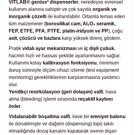
VITLAB® genius² dispenserler
, neredeyse evrensel
Test Kabinleri
kullanım alanına sahiptir ve çok sayıda
organik ve
inorganik çözelti
ile kullanılabilir. Ortamla temas eden
ları
tüm malzemeler (
borosilikat cam, Al₂O₃ seramik,
FEP, ETFE, PFA, PTFE, platin-iridyum ve PP
), çoğu
asit, çözücü ve bazlara
karşı yüksek direnç gösterir.
Pratik
vidalı ayar mekanizması
ve
iç dişli çubuk
,
r Kapları
hacmin hızlı ve hassas şekilde ayarlanmasını sağlar.
Kullanımı kolay
kalibrasyon fonksiyonu
, minimum
cılar
lar
duruş süresiyle ölçüm cihazı izleme (test equipment
monitoring) gerekliliklerinin karşılanmasına yardımcı
olur.
Yenilikçi resirkülasyon (geri dolaşım) valfi
, hava
alma (bleeding) işlemi sırasında
reçaktif kaybını
ırık Buz Yapma Makineleri
önler
.
ipi Bulaşık Yıkama Makineleri
 Krozeler
Vidalanabilir boşaltma valfi
, ilave bir
emniyet balonu
ile donatılmıştır ve dağıtım (dispensing) tüpü takılı
pi Öğütücü ve Mikserler
olmadığında dozaj kanalını kapatarak sıvının dışarı