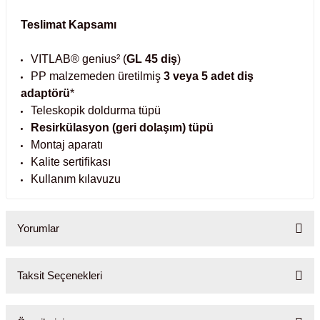
ihazları
Teslimat Kapsamı
VITLAB® genius² (
GL 45 diş
)
PP malzemeden üretilmiş
3 veya 5 adet diş
ri
adaptörü
*
Teleskopik doldurma tüpü
Resirkülasyon (geri dolaşım) tüpü
Montaj aparatı
ılar
Kalite sertifikası
Kullanım kılavuzu
rıcılar
yolar
Yorumlar
arı
Taksit Seçenekleri
Bu ürüne ilk yorumu siz yapın!
r