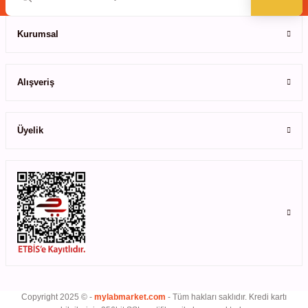
ihazları
Kurumsal
Gönder
ri
Alışveriş
Üyelik
ılar
rıcılar
yolar
arı
r
Copyright 2025 © -
mylabmarket.com
- Tüm hakları saklıdır. Kredi kartı