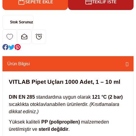
SEPETE EKLE
TEKLİF İSTE
kübatörler
ler
Stok Sorunuz
i
ucu)
 Hunileri
layıcılar (Orbital Shaker)
 Sıvıları
r
Ürün Bilgisi
layıcı (Lineer Shaker)
meler
VITLAB Pipet Uçları 1000 Adet, 1 – 10 ml
er
DIN EN 285
standardına uygun olarak
121 °C (2 bar)
sıcaklıkta otoklavlanabilen ürünlerdir.
(Kısıtlamalara
arı
dikkat ediniz.)
Yüksek kaliteli
PP (polipropilen)
malzemeden
ler
üretilmiştir ve
steril değildir
.