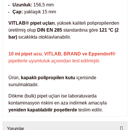
Uzunluk:
156,5 mm
Test Kabinleri
Çap:
yaklaşık 15 mm
ları
VITLAB® pipet uçları
, yüksek kaliteli polipropilenden
üretilmiş olup
DIN EN 285
standardına göre
121 °C (2
bar)
sıcaklıkta otoklavlanabilir.
r Kapları
10 ml pipet ucu
,
VITLAB, BRAND ve Eppendorf®
pipetlerle uyumluluk açısından test edilmiştir.
cılar
lar
Ürün,
kapaklı polipropilen kutu
içerisinde
sunulmaktadır.
ırık Buz Yapma Makineleri
Dökme (bulk) pipet uçları ise laboratuvarda
kontaminasyon riskini en aza indirmek amacıyla
yeniden kapatılabilir poşetlerde
teslim edilir.
ipi Bulaşık Yıkama Makineleri
 Krozeler
pi Öğütücü ve Mikserler
Yorumlar