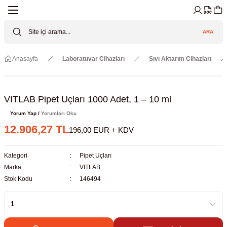
Geri Dön
Geri Dön
Geri Dön
Geri Dön
Geri Dön
Geri Dön
ARA
Cihazları
ler
ç Sistemler
tz Malzemeler
Elektroniği
Güvenliği
Anasayfa
Laboratuvar Cihazları
Sıvı Aktarım Cihazları
lar
apları
asyon Pompaları
ktörler
Valfler
ratuvarı Cihazları
Gas Boosters
r
rleri
VITLAB Pipet Uçları 1000 Adet, 1 – 10 ml
Yorum Yap /
Yorumları Oku
eramik Malzemeler
ir Driven Pumps /HIP Hava Tahrikli
nileri
azları (Datalogger)
12.906,27 TL
196,00 EUR + KDV
 Valfleri
aller
Kategori
Pipet Uçları
Marka
VITLAB
Cihazları
je
Stok Kodu
146494
Kabinleri
 ve Sarfları
ler ve Borular
er