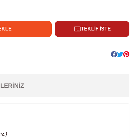
EKLE
TEKLİF İSTE
LERINIZ
iz.)