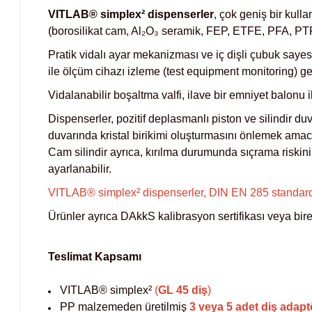
VITLAB® simplex² dispenserler
, çok geniş bir kull
(borosilikat cam, Al₂O₃ seramik, FEP, ETFE, PFA, PTFE
Pratik vidalı ayar mekanizması ve iç dişli çubuk sayes
ile ölçüm cihazı izleme (test equipment monitoring) ger
Vidalanabilir boşaltma valfi, ilave bir emniyet balonu 
Dispenserler, pozitif deplasmanlı piston ve silindir duva
duvarında kristal birikimi oluşturmasını önlemek amacı
Cam silindir ayrıca, kırılma durumunda sıçrama riskini
ayarlanabilir.
VITLAB® simplex² dispenserler, DIN EN 285 standardın
Ürünler ayrıca DAkkS kalibrasyon sertifikası veya bireyse
Teslimat Kapsamı
VITLAB® simplex²
(
GL 45 diş
)
PP malzemeden üretilmiş
3 veya 5 adet diş adapt