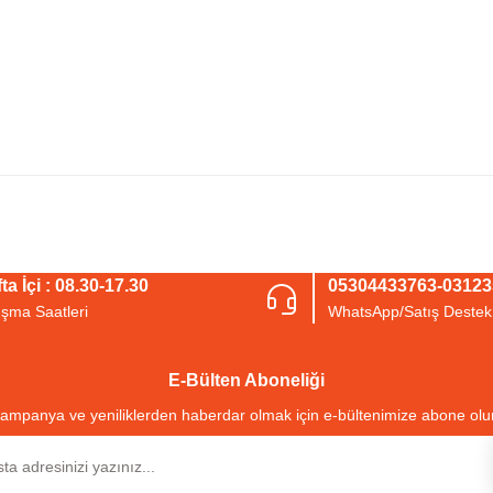
arda yetersiz gördüğünüz noktaları öneri formunu kullanarak tarafımıza iletebil
Bu ürüne ilk yorumu siz yapın!
ta İçi : 08.30-17.30
05304433763-0312
ışma Saatleri
WhatsApp/Satış Destek
Yorum Yaz
E-Bülten Aboneliği
ampanya ve yeniliklerden haberdar olmak için e-bültenimize abone olu