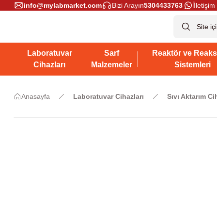
info@mylabmarket.com
Bizi Arayın
5304433763
İletişim 
Laboratuvar
Sarf
Reaktör ve Reaks
Cihazları
Malzemeler
Sistemleri
Anasayfa
Laboratuvar Cihazları
Sıvı Aktarım Ci