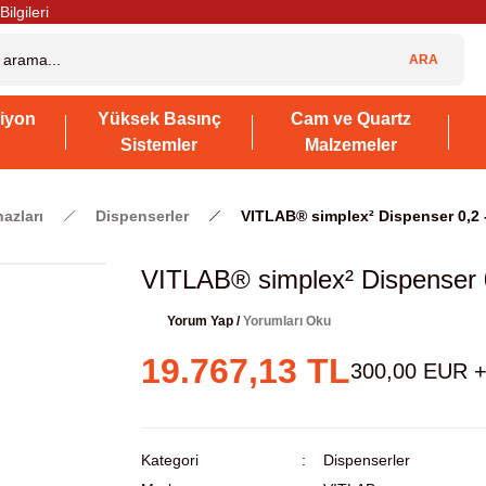
Bilgileri
ARA
iyon
Yüksek Basınç
Cam ve Quartz
Sistemler
Malzemeler
hazları
Dispenserler
VITLAB® simplex² Dispenser 0,2 -
VITLAB® simplex² Dispenser 0
Yorum Yap /
Yorumları Oku
19.767,13 TL
300,00 EUR 
Kategori
Dispenserler