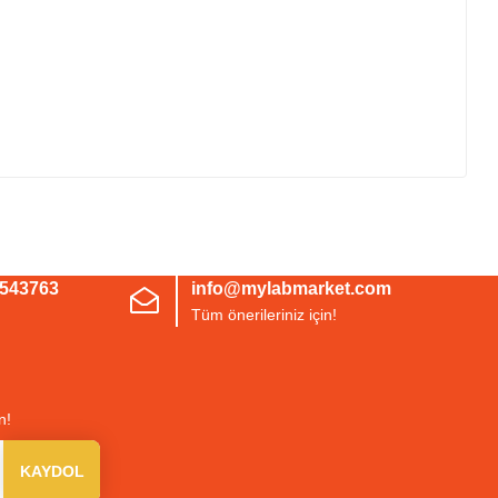
irsiniz.
3543763
info@mylabmarket.com
Tüm önerileriniz için!
n!
KAYDOL