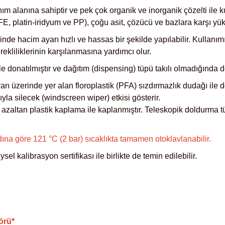
anım alanına sahiptir ve pek çok organik ve inorganik çözelti ile
, platin-iridyum ve PP), çoğu asit, çözücü ve bazlara karşı yüks
inde hacim ayarı hızlı ve hassas bir şekilde yapılabilir. Kullan
ekliliklerinin karşılanmasına yardımcı olur.
ile donatılmıştır ve dağıtım (dispensing) tüpü takılı olmadığında 
rı üzerinde yer alan floroplastik (PFA) sızdırmazlık dudağı ile don
yla silecek (windscreen wiper) etkisi gösterir.
 azaltan plastik kaplama ile kaplanmıştır. Teleskopik doldurma tü
a göre 121 °C (2 bar) sıcaklıkta tamamen otoklavlanabilir.
l kalibrasyon sertifikası ile birlikte de temin edilebilir.
örü*