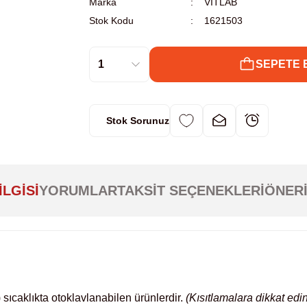
Marka
VITLAB
Stok Kodu
1621503
SEPETE 
Stok Sorunuz
ILGISI
YORUMLAR
TAKSIT SEÇENEKLERI
ÖNERI
sıcaklıkta otoklavlanabilen ürünlerdir.
(Kısıtlamalara dikkat edin