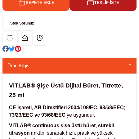
SEPETE EKLE
TEKLİF İSTE
kübatörler
ler
Stok Sorunuz
i
ucu)
 Hunileri
layıcılar (Orbital Shaker)
 Sıvıları
r
Ürün Bilgisi
layıcı (Lineer Shaker)
meler
VITLAB® Şişe Üstü Dijital Büret, Titrette,
25 ml
er
CE işareti
,
AB Direktifleri 2004/108/EC, 93/68/EEC;
arı
73/23/EEC ve 93/68/EEC
’ye uygundur.
VITLAB® continuous şişe üstü büret
,
sürekli
ler
titrasyon
imkânı sunarak hızlı, pratik ve yüksek