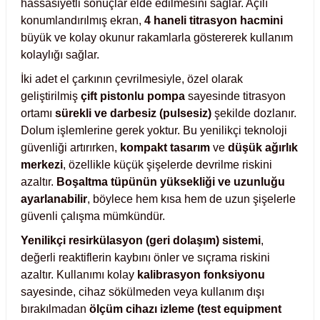
hassasiyetli sonuçlar elde edilmesini sağlar. Açılı
Test Kabinleri
konumlandırılmış ekran,
4 haneli titrasyon hacmini
büyük ve kolay okunur rakamlarla göstererek kullanım
ları
kolaylığı sağlar.
İki adet el çarkının çevrilmesiyle, özel olarak
geliştirilmiş
çift pistonlu pompa
sayesinde titrasyon
ortamı
sürekli ve darbesiz (pulsesiz)
şekilde dozlanır.
r Kapları
Dolum işlemlerine gerek yoktur. Bu yenilikçi teknoloji
güvenliği artırırken,
kompakt tasarım
ve
düşük ağırlık
cılar
lar
merkezi
, özellikle küçük şişelerde devrilme riskini
azaltır.
Boşaltma tüpünün yüksekliği ve uzunluğu
ayarlanabilir
, böylece hem kısa hem de uzun şişelerle
güvenli çalışma mümkündür.
ırık Buz Yapma Makineleri
Yenilikçi resirkülasyon (geri dolaşım) sistemi
,
değerli reaktiflerin kaybını önler ve sıçrama riskini
ipi Bulaşık Yıkama Makineleri
 Krozeler
azaltır. Kullanımı kolay
kalibrasyon fonksiyonu
sayesinde, cihaz sökülmeden veya kullanım dışı
bırakılmadan
ölçüm cihazı izleme (test equipment
pi Öğütücü ve Mikserler