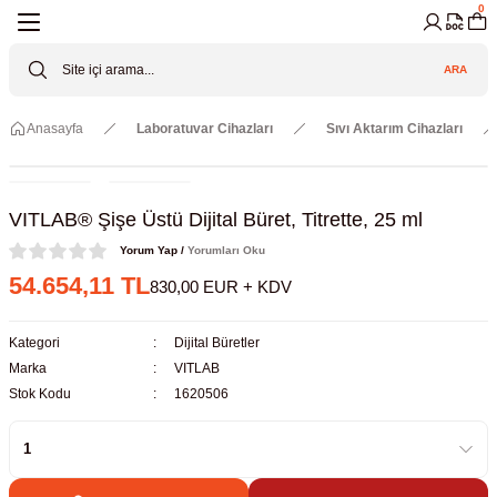
0
Geri Dön
Geri Dön
Geri Dön
Geri Dön
Geri Dön
Geri Dön
ARA
Cihazları
ler
ç Sistemler
tz Malzemeler
Elektroniği
Güvenliği
Anasayfa
Laboratuvar Cihazları
Sıvı Aktarım Cihazları
lar
apları
asyon Pompaları
ktörler
Valfler
ratuvarı Cihazları
Gas Boosters
r
rleri
VITLAB® Şişe Üstü Dijital Büret, Titrette, 25 ml
Yorum Yap /
Yorumları Oku
eramik Malzemeler
ir Driven Pumps /HIP Hava Tahrikli
nileri
azları (Datalogger)
54.654,11 TL
830,00 EUR + KDV
 Valfleri
aller
Kategori
Dijital Büretler
Marka
VITLAB
Cihazları
je
Stok Kodu
1620506
Kabinleri
 ve Sarfları
ler ve Borular
er