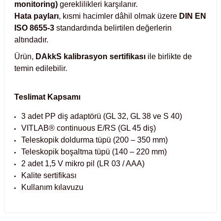
monitoring)
gereklilikleri karşılanır.
Hata payları
, kısmi hacimler dâhil olmak üzere
DIN EN
abinleri
re Küvetleri
ISO 8655-3
standardında belirtilen değerlerin
altındadır.
tırıcılar
Ürün,
DAkkS kalibrasyon sertifikası
ile birlikte de
temin edilebilir.
ırıcılar
azı
Teslimat Kapsamı
3 adet PP diş adaptörü (GL 32, GL 38 ve S 40)
ihazlar
VITLAB® continuous E/RS (GL 45 diş)
Teleskopik doldurma tüpü (200 – 350 mm)
Teleskopik boşaltma tüpü (140 – 220 mm)
2 adet 1,5 V mikro pil (LR 03 / AAA)
törler
Kalite sertifikası
Kullanım kılavuzu