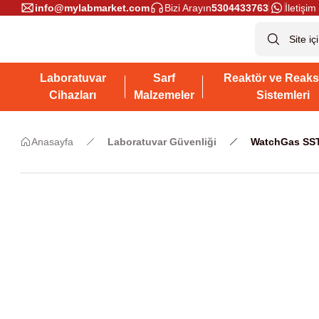
info@mylabmarket.com
Bizi Arayın
5304433763
İletişim 
Laboratuvar
Sarf
Reaktör ve Reaks
Cihazları
Malzemeler
Sistemleri
Anasayfa
Laboratuvar Güvenliği
WatchGas SST