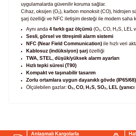
uygulamalarda güvenilir koruma sağlar.
Cihaz, oksijen (O₂), karbon monoksit (CO), hidrojen sül
şarj özelliği ve NFC iletişim desteği ile modern saha 
Aynı anda
4 farklı gaz ölçümü
(O₂, CO, H₂S, LEL v
Sesli, görsel ve titreşimli alarm sistemi
NFC (Near Field Communication)
ile hızlı veri ak
Kablosuz (indüksiyon) şarj
özelliği
TWA, STEL, düşük/yüksek alarm ayarları
Hızlı tepki süresi (T90)
Kompakt ve taşınabilir tasarım
Zorlu ortamlara uygun dayanıklı gövde (IP65/68)
Ölçülebilen gazlar:
O₂, CO, H₂S, SO₂, LEL (yanıcı 
Bu ürünün fiyat bilgisi, resim, ürün açıklamalarında ve diğer konul
Görüş ve önerileriniz için teşekkür ederiz.
Anlaşmalı Kargolarla
Haf