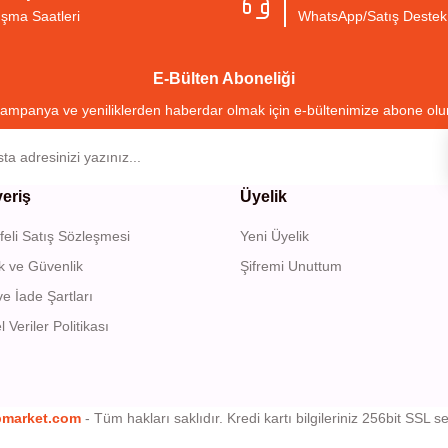
ışma Saatleri
WhatsApp/Satış Destek
Yorum Yaz
E-Bülten Aboneliği
ampanya ve yeniliklerden haberdar olmak için e-bültenimize abone olu
veriş
Üyelik
eli Satış Sözleşmesi
Yeni Üyelik
Gönder
lik ve Güvenlik
Şifremi Unuttum
ve İade Şartları
l Veriler Politikası
bmarket.com
- Tüm hakları saklıdır. Kredi kartı bilgileriniz 256bit SSL se