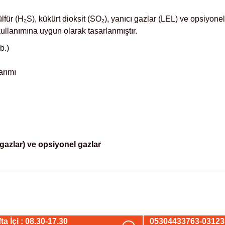
für (H₂S), kükürt dioksit (SO₂), yanıcı gazlar (LEL) ve opsiyonel
kullanımına uygun olarak tasarlanmıştır.
b.)
tarımı
gazlar) ve opsiyonel gazlar
arda yetersiz gördüğünüz noktaları öneri formunu kullanarak tarafımıza iletebil
Bu ürüne ilk yorumu siz yapın!
ta İçi : 08.30-17.30
05304433763-0312