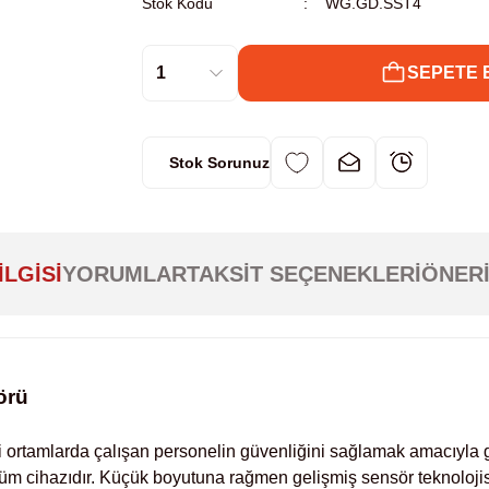
Stok Kodu
WG.GD.SST4
SEPETE 
Stok Sorunuz
ILGISI
YORUMLAR
TAKSIT SEÇENEKLERI
ÖNERI
örü
rtamlarda çalışan personelin güvenliğini sağlamak amacıyla geli
çüm cihazıdır. Küçük boyutuna rağmen gelişmiş sensör teknolojis