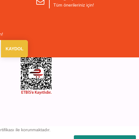
Tüm önerileriniz için!
n!
KAYDOL
rtifikası ile korunmaktadır.