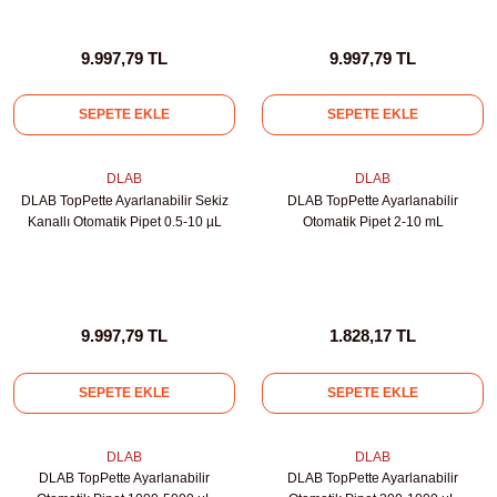
Test Kabinleri
9.997,79 TL
9.997,79 TL
ları
SEPETE EKLE
SEPETE EKLE
DLAB
DLAB
r Kapları
DLAB TopPette Ayarlanabilir Sekiz
DLAB TopPette Ayarlanabilir
Kanallı Otomatik Pipet 0.5-10 µL
Otomatik Pipet 2-10 mL
cılar
lar
9.997,79 TL
1.828,17 TL
ırık Buz Yapma Makineleri
SEPETE EKLE
SEPETE EKLE
ipi Bulaşık Yıkama Makineleri
 Krozeler
DLAB
DLAB
DLAB TopPette Ayarlanabilir
DLAB TopPette Ayarlanabilir
pi Öğütücü ve Mikserler