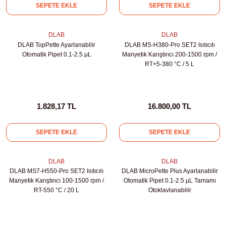
SEPETE EKLE
SEPETE EKLE
rıcılar
DLAB
DLAB
ıklı Dolaplar
DLAB TopPette Ayarlanabilir
DLAB MS-H380-Pro SET2 Isıtıcılı
Otomatik Pipet 0.1-2.5 μL
Manyetik Karıştırıcı 200-1500 rpm /
RT+5-380 °C / 5 L
r
uvarı Cihazları
1.828,17 TL
16.800,00 TL
arı
SEPETE EKLE
SEPETE EKLE
 Ölçüm Cihazları
DLAB
DLAB
k Titratörler
DLAB MS7-H550-Pro SET2 Isıtıcılı
DLAB MicroPette Plus Ayarlanabilir
Manyetik Karıştırıcı 100-1500 rpm /
Otomatik Pipet 0.1-2.5 μL Tamamı
RT-550 °C / 20 L
Otoklavlanabilir
er