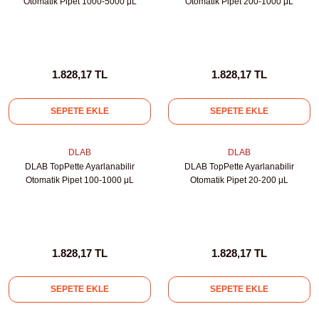
Otomatik Pipet 1000-5000 μL
Otomatik Pipet 200-1000 μL
abinleri
re Küvetleri
tırıcılar
1.828,17 TL
1.828,17 TL
ırıcılar
SEPETE EKLE
SEPETE EKLE
azı
DLAB
DLAB
DLAB TopPette Ayarlanabilir
DLAB TopPette Ayarlanabilir
ihazlar
Otomatik Pipet 100-1000 μL
Otomatik Pipet 20-200 μL
törler
1.828,17 TL
1.828,17 TL
SEPETE EKLE
SEPETE EKLE