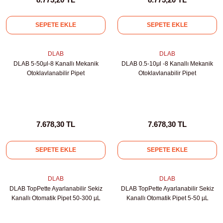
kübatörler
ler
SEPETE EKLE
SEPETE EKLE
i
DLAB
DLAB
DLAB 5-50μl-8 Kanallı Mekanik
DLAB 0.5-10μl -8 Kanallı Mekanik
Otoklavlanabilir Pipet
Otoklavlanabilir Pipet
ucu)
 Hunileri
layıcılar (Orbital Shaker)
 Sıvıları
r
7.678,30 TL
7.678,30 TL
layıcı (Lineer Shaker)
meler
SEPETE EKLE
SEPETE EKLE
er
DLAB
DLAB
arı
DLAB TopPette Ayarlanabilir Sekiz
DLAB TopPette Ayarlanabilir Sekiz
Kanallı Otomatik Pipet 50-300 µL
Kanallı Otomatik Pipet 5-50 µL
ler