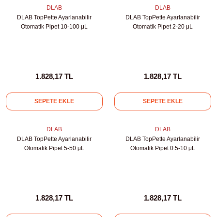
ihazları
DLAB
DLAB
DLAB TopPette Ayarlanabilir
DLAB TopPette Ayarlanabilir
Otomatik Pipet 10-100 μL
Otomatik Pipet 2-20 μL
ri
1.828,17 TL
1.828,17 TL
SEPETE EKLE
SEPETE EKLE
ılar
rıcılar
DLAB
DLAB
DLAB TopPette Ayarlanabilir
DLAB TopPette Ayarlanabilir
Otomatik Pipet 5-50 μL
Otomatik Pipet 0.5-10 μL
yolar
arı
1.828,17 TL
1.828,17 TL
r