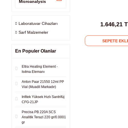
Microanalysis
Laboratuvar Cihazları
1.646,21 
Sarf Malzemeler
SEPETE EKL
En Populer Olanlar
Eltra Heating Element -
Isıtma Elemanı
Anton Paar 21550 12ml PP
Vial (Muadil Markadır)
Infitek Yüksek Hızlı Santrifüj
CFG-21JP
Precisa PB 220A SCS
Analitik Terazi 220 gr/0.0001
gr