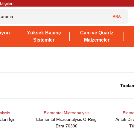
Bilgileri
ARA
iyon
Yüksek Basınç
Cam ve Quartz
Sistemler
Malzemeler
Toplam
alysis
Elemental Microanalysis
Eleme
ları İçin
Elemental Microanalysis O-Ring
Antek Dire
Eltra 70390
Tü