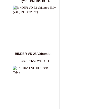
Fiyat :
142.454,15 TL
BINDER VD 23 Vakumlu ...
Fiyat :
565.629,83 TL