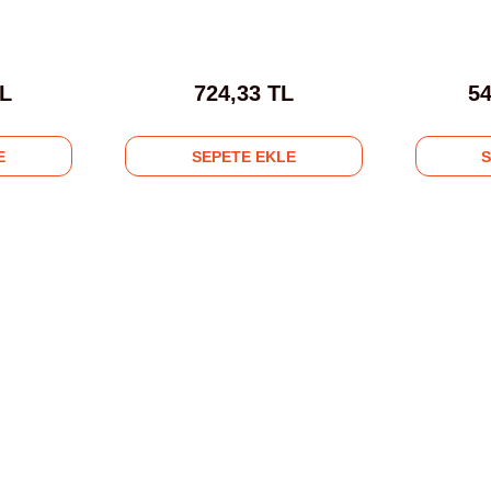
TL
724,33 TL
54
E
SEPETE EKLE