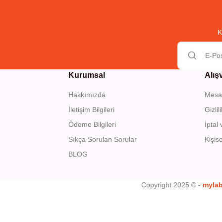
K
Kurumsal
Alış
Hakkımızda
Mesaf
İletişim Bilgileri
Gizli
Ödeme Bilgileri
İptal 
Sıkça Sorulan Sorular
Kişise
BLOG
Copyright 2025 © -
myla