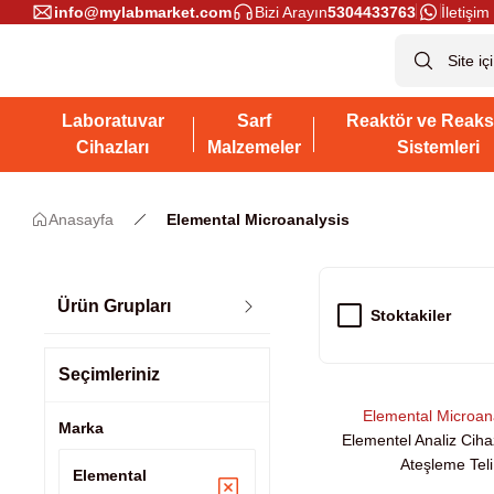
info@mylabmarket.com
Bizi Arayın
5304433763
İletişim 
Laboratuvar
Sarf
Reaktör ve Reaks
Cihazları
Malzemeler
Sistemleri
Anasayfa
Elemental Microanalysis
Ürün Grupları
Stoktakiler
Seçimleriniz
Elemental Microan
Marka
Elementel Analiz Cihaz
Ateşleme Teli
Elemental