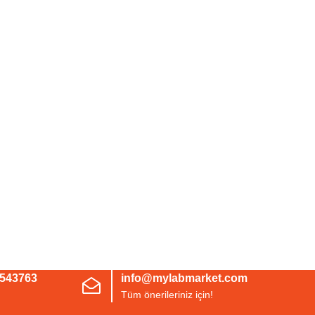
3543763
info@mylabmarket.com
Tüm önerileriniz için!