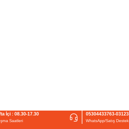
ta İçi : 08.30-17.30
05304433763-0312
ışma Saatleri
WhatsApp/Satış Destek