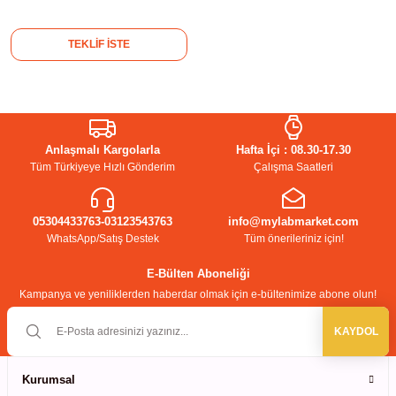
kübatörler
ler
TEKLİF İSTE
i
ucu)
 Hunileri
Anlaşmalı Kargolarla
Hafta İçi : 08.30-17.30
Tüm Türkiyeye Hızlı Gönderim
Çalışma Saatleri
layıcılar (Orbital Shaker)
 Sıvıları
r
05304433763-03123543763
info@mylabmarket.com
layıcı (Lineer Shaker)
meler
WhatsApp/Satış Destek
Tüm önerileriniz için!
er
E-Bülten Aboneliği
Kampanya ve yeniliklerden haberdar olmak için e-bültenimize abone olun!
arı
KAYDOL
ler
Kurumsal