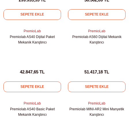
kübatörler
ler
SEPETE EKLE
SEPETE EKLE
i
PremioLab
PremioLab
Premiolab AS40 Dijital Paket
Premiolab AS60 Dijital Mekanik
Mekanik Karıştırıcı
Karıştırıcı
ucu)
 Hunileri
layıcılar (Orbital Shaker)
 Sıvıları
r
42.847,65 TL
51.417,18 TL
layıcı (Lineer Shaker)
meler
SEPETE EKLE
SEPETE EKLE
er
PremioLab
PremioLab
arı
Premiolab AS40 Basic Paket
Premiolab MINI-AR2 Mini Manyetik
Mekanik Karıştırıcı
Karıştırıcı
ler