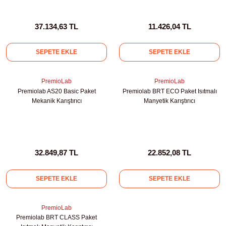
Test Kabinleri
37.134,63 TL
11.426,04 TL
ları
SEPETE EKLE
SEPETE EKLE
PremioLab
PremioLab
r Kapları
Premiolab AS20 Basic Paket
Premiolab BRT ECO Paket Isıtmalı
Mekanik Karıştırıcı
Manyetik Karıştırıcı
cılar
lar
32.849,87 TL
22.852,08 TL
ırık Buz Yapma Makineleri
SEPETE EKLE
SEPETE EKLE
ipi Bulaşık Yıkama Makineleri
 Krozeler
PremioLab
Premiolab BRT CLASS Paket
pi Öğütücü ve Mikserler