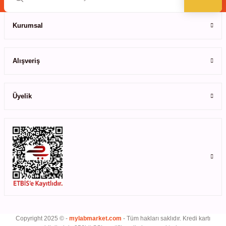
ihazları
Kurumsal
ri
Alışveriş
Üyelik
ılar
rıcılar
yolar
arı
r
Copyright 2025 © -
mylabmarket.com
- Tüm hakları saklıdır. Kredi kartı