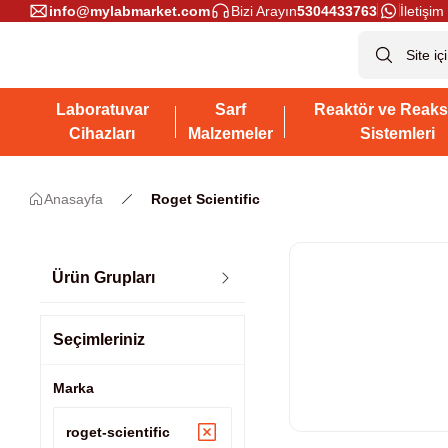
info@mylabmarket.com
Bizi Arayın
5304433763
İletişim 
Laboratuvar
Sarf
Reaktör ve Reaks
Cihazları
Malzemeler
Sistemleri
Anasayfa
Roget Scientific
Ürün Grupları
Seçimleriniz
Marka
roget-scientific