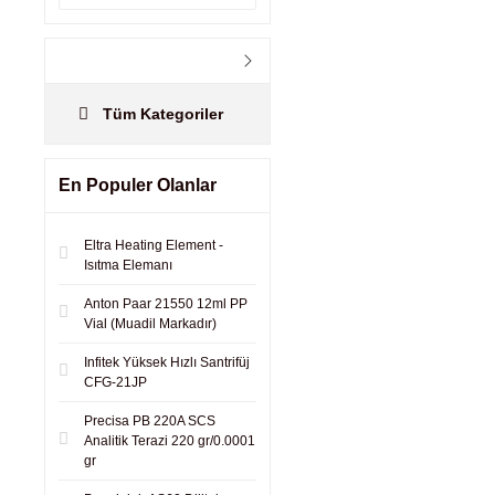
Tüm Kategoriler
En Populer Olanlar
Eltra Heating Element -
Isıtma Elemanı
Anton Paar 21550 12ml PP
Vial (Muadil Markadır)
Infitek Yüksek Hızlı Santrifüj
CFG-21JP
Precisa PB 220A SCS
Analitik Terazi 220 gr/0.0001
gr