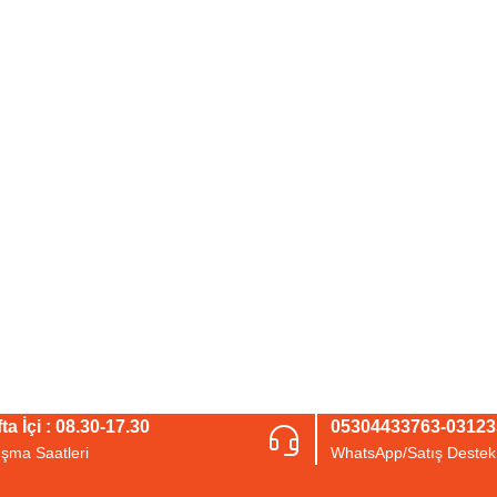
ta İçi : 08.30-17.30
05304433763-0312
ışma Saatleri
WhatsApp/Satış Destek