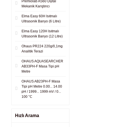
Premiolab AS60 Dijital
Mekanik Karıştırıcı
Elma Easy 60H Isıtmalı
Ultrasonik Banyo (6 Litre)
Elma Easy 120H Isıtmalı
Ultrasonik Banyo (12 Litre)
Ohaus PR224 220g/0,1mg
Analitik Terazi
OHAUS AQUASEARCHER
AB33PH-F Masa Tipi pH
Metre
OHAUS AB23PH-F Masa
Tipi pH Metre 0.00... 14.00
pH / 1999... 1999 mV / 0...
100 °C
Hızlı Arama