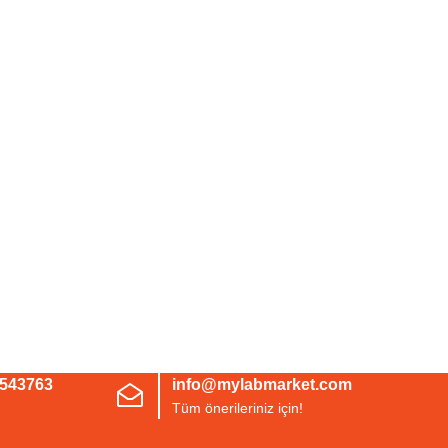
3543763
info@mylabmarket.com
Tüm önerileriniz için!