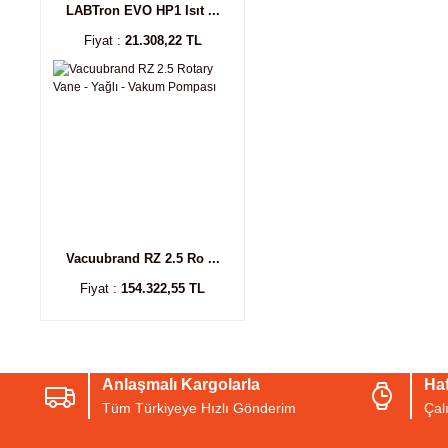
LABTron EVO HP1 Isıt ...
Fiyat :
21.308,22 TL
Vacuubrand RZ 2.5 Ro ...
Fiyat :
154.322,55 TL
Anlaşmalı Kargolarla
Haf
Tüm Türkiyeye Hızlı Gönderim
Çal