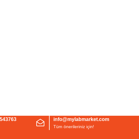
3543763
info@mylabmarket.com
Tüm önerileriniz için!