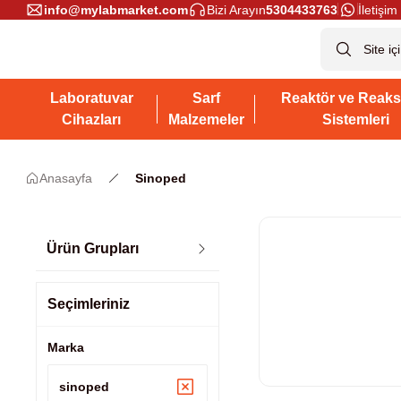
info@mylabmarket.com
Bizi Arayın
5304433763
İletişim 
Laboratuvar
Sarf
Reaktör ve Reaks
Cihazları
Malzemeler
Sistemleri
Anasayfa
Sinoped
Ürün Grupları
Seçimleriniz
Marka
sinoped