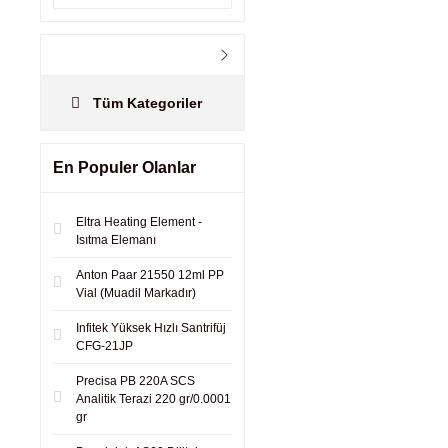
Tüm Kategoriler
En Populer Olanlar
Eltra Heating Element -
Isıtma Elemanı
Anton Paar 21550 12ml PP
Vial (Muadil Markadır)
Infitek Yüksek Hızlı Santrifüj
CFG-21JP
Precisa PB 220A SCS
Analitik Terazi 220 gr/0.0001
gr