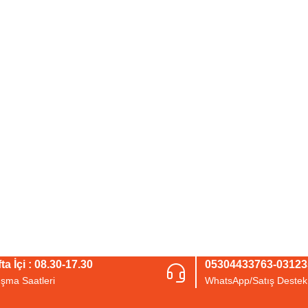
ta İçi : 08.30-17.30
05304433763-0312
ışma Saatleri
WhatsApp/Satış Destek