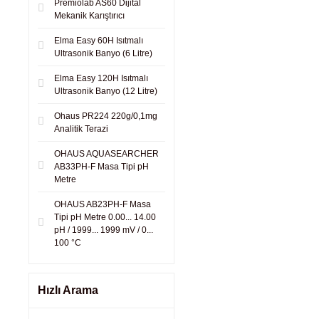
Premiolab AS60 Dijital
Mekanik Karıştırıcı
Elma Easy 60H Isıtmalı
Ultrasonik Banyo (6 Litre)
Elma Easy 120H Isıtmalı
Ultrasonik Banyo (12 Litre)
Ohaus PR224 220g/0,1mg
Analitik Terazi
OHAUS AQUASEARCHER
AB33PH-F Masa Tipi pH
Metre
OHAUS AB23PH-F Masa
Tipi pH Metre 0.00... 14.00
pH / 1999... 1999 mV / 0...
100 °C
Hızlı Arama