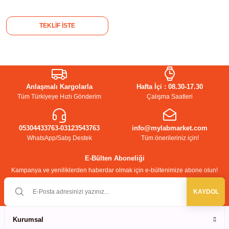
kübatörler
ler
TEKLİF İSTE
i
ucu)
 Hunileri
Anlaşmalı Kargolarla
Hafta İçi : 08.30-17.30
Tüm Türkiyeye Hızlı Gönderim
Çalışma Saatleri
layıcılar (Orbital Shaker)
 Sıvıları
r
05304433763-03123543763
info@mylabmarket.com
layıcı (Lineer Shaker)
meler
WhatsApp/Satış Destek
Tüm önerileriniz için!
er
E-Bülten Aboneliği
Kampanya ve yeniliklerden haberdar olmak için e-bültenimize abone olun!
arı
KAYDOL
ler
Kurumsal