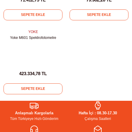
kübatörler
ler
SEPETE EKLE
SEPETE EKLE
i
YOKE
Yoke M601 Spektrofotometre
ucu)
 Hunileri
layıcılar (Orbital Shaker)
 Sıvıları
r
423.334,78 TL
layıcı (Lineer Shaker)
meler
SEPETE EKLE
er
arı
Anlaşmalı Kargolarla
Hafta İçi : 08.30-17.30
Tüm Türkiyeye Hızlı Gönderim
Çalışma Saatleri
ler