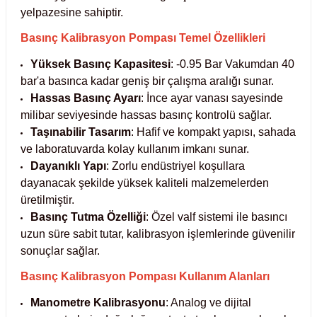
yelpazesine sahiptir.
Test Kabinleri
Basınç Kalibrasyon Pompası Temel Özellikleri
ları
Yüksek Basınç Kapasitesi
: -0.95 Bar Vakumdan 40
bar'a basınca kadar geniş bir çalışma aralığı sunar.
Hassas Basınç Ayarı
: İnce ayar vanası sayesinde
milibar seviyesinde hassas basınç kontrolü sağlar.
r Kapları
Taşınabilir Tasarım
: Hafif ve kompakt yapısı, sahada
ve laboratuvarda kolay kullanım imkanı sunar.
cılar
lar
Dayanıklı Yapı
: Zorlu endüstriyel koşullara
dayanacak şekilde yüksek kaliteli malzemelerden
üretilmiştir.
Basınç Tutma Özelliği
: Özel valf sistemi ile basıncı
ırık Buz Yapma Makineleri
uzun süre sabit tutar, kalibrasyon işlemlerinde güvenilir
sonuçlar sağlar.
ipi Bulaşık Yıkama Makineleri
 Krozeler
Basınç Kalibrasyon Pompası Kullanım Alanları
Manometre Kalibrasyonu
: Analog ve dijital
pi Öğütücü ve Mikserler