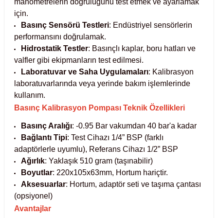
manometrelerin doğruluğunu test etmek ve ayarlamak
için.
abinleri
re Küvetleri
Basınç Sensörü Testleri
: Endüstriyel sensörlerin
performansını doğrulamak.
tırıcılar
Hidrostatik Testler
: Basınçlı kaplar, boru hatları ve
valfler gibi ekipmanların test edilmesi.
ırıcılar
Laboratuvar ve Saha Uygulamaları
: Kalibrasyon
laboratuvarlarında veya yerinde bakım işlemlerinde
azı
kullanım.
Basınç Kalibrasyon Pompası Teknik Özellikleri
ihazlar
Basınç Aralığı
: -0.95 Bar vakumdan 40 bar'a kadar
Bağlantı Tipi
: Test Cihazı 1/4” BSP (farklı
adaptörlerle uyumlu), Referans Cihazı 1/2” BSP
Ağırlık
: Yaklaşık 510 gram (taşınabilir)
törler
Boyutlar
: 220x105x63mm, Hortum hariçtir.
Aksesuarlar
: Hortum, adaptör seti ve taşıma çantası
(opsiyonel)
Avantajlar