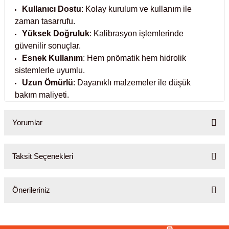
ihazları
Kullanıcı Dostu
: Kolay kurulum ve kullanım ile
zaman tasarrufu.
Yüksek Doğruluk
: Kalibrasyon işlemlerinde
güvenilir sonuçlar.
ri
Esnek Kullanım
: Hem pnömatik hem hidrolik
sistemlerle uyumlu.
Uzun Ömürlü
: Dayanıklı malzemeler ile düşük
bakım maliyeti.
ılar
Yorumlar
rıcılar
Taksit Seçenekleri
yolar
Bu ürüne ilk yorumu siz yapın!
arı
Önerileriniz
Yorum Yaz
r
Bu ürünün fiyat bilgisi, resim, ürün açıklamalarında ve diğer
konularda yetersiz gördüğünüz noktaları öneri formunu kullanarak