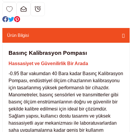
kübatörler
ler
i
Ürün Bilgisi
ucu)
 Hunileri
Basınç Kalibrasyon Pompası
layıcılar (Orbital Shaker)
 Sıvıları
r
Hassasiyet ve Güvenilirlik Bir Arada
-0.95 Bar vakumdan 40 Bara kadar Basınç Kalibrasyon
layıcı (Lineer Shaker)
meler
Pompası, endüstriyel ölçüm cihazlarının kalibrasyonu
için tasarlanmış yüksek performanslı bir cihazdır.
er
Manometreler, basınç sensörleri ve transmitterler gibi
basınç ölçüm enstrümanlarının doğru ve güvenilir bir
arı
şekilde kalibre edilmesi için ideal bir çözümdür.
Sağlam yapısı, kullanıcı dostu tasarımı ve yüksek
ler
hassasiyetli ayar mekanizması ile laboratuvarlardan
saha uygulamalarına kadar geniş bir kullanım