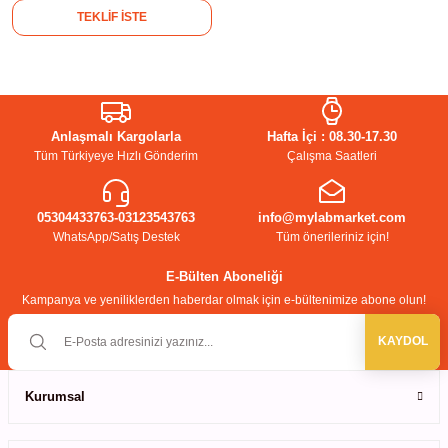
TEKLİF İSTE
abinleri
re Küvetleri
tırıcılar
Anlaşmalı Kargolarla
Hafta İçi : 08.30-17.30
ırıcılar
Tüm Türkiyeye Hızlı Gönderim
Çalışma Saatleri
azı
05304433763-03123543763
info@mylabmarket.com
WhatsApp/Satış Destek
Tüm önerileriniz için!
ihazlar
E-Bülten Aboneliği
Kampanya ve yeniliklerden haberdar olmak için e-bültenimize abone olun!
KAYDOL
törler
Kurumsal