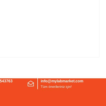
irsiniz.
3543763
info@mylabmarket.com
Tüm önerileriniz için!