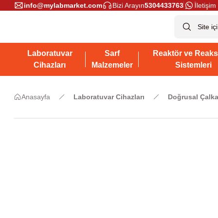
info@mylabmarket.com
Bizi Arayın
5304433763
İletişim 
Laboratuvar
Sarf
Reaktör ve Reaks
Cihazları
Malzemeler
Sistemleri
Anasayfa
Laboratuvar Cihazları
Doğrusal Çalka