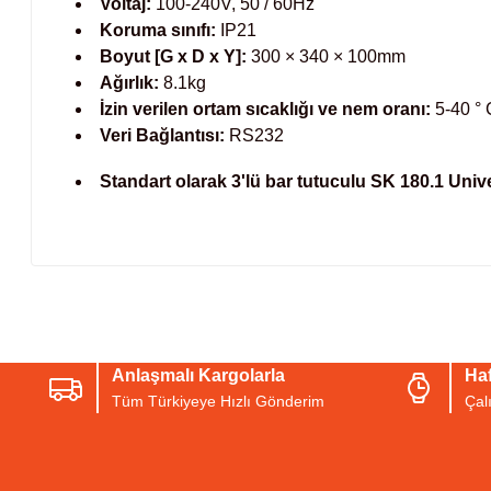
Voltaj:
100-240V, 50 / 60Hz
Koruma sınıfı:
IP21
Boyut [G x D x Y]:
300 × 340 × 100mm
Ağırlık:
8.1kg
İzin verilen ortam sıcaklığı ve nem oranı:
5-40 °
Veri Bağlantısı:
RS232
Standart olarak 3'lü bar tutuculu SK 180.1 Univer
Bu ürünün fiyat bilgisi, resim, ürün açıklamalarında ve diğer konul
Görüş ve önerileriniz için teşekkür ederiz.
Anlaşmalı Kargolarla
Haf
Ürün resmi kalitesiz, bozuk veya görüntülenemiyor.
Tüm Türkiyeye Hızlı Gönderim
Çal
Ürün açıklamasında eksik bilgiler bulunuyor.
Ürün bilgilerinde hatalar bulunuyor.
Ürün fiyatı diğer sitelerden daha pahalı.