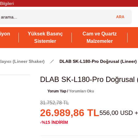
Bilgileri
ARA
iyon
Yüksek Basınç
Cam ve Quartz
Sistemler
Malzemeler
layıcı (Lineer Shaker)
DLAB SK-L180-Pro Doğrusal (Lineer) 
DLAB SK-L180-Pro Doğrusal (L
Yorum Yap /
Yorumları Oku
31.752,78 TL
26.989,86 TL
556,00 USD 
-%15
İNDİRİM