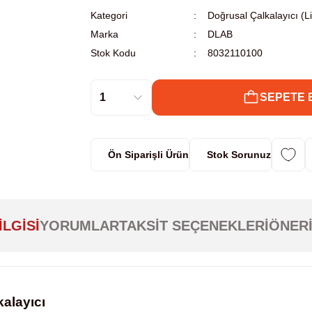
Kategori
Doğrusal Çalkalayıcı (L
Marka
DLAB
Stok Kodu
8032110100
SEPETE 
Ön Siparişli Ürün
Stok Sorunuz
ILGISI
YORUMLAR
TAKSIT SEÇENEKLERI
ÖNERI
alayıcı