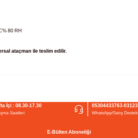
 C% 80 RH
sal ataçman ile teslim edilir.
arda yetersiz gördüğünüz noktaları öneri formunu kullanarak tarafımıza iletebil
Bu ürüne ilk yorumu siz yapın!
ta İçi : 08.30-17.30
05304433763-0312
ışma Saatleri
WhatsApp/Satış Destek
Yorum Yaz
E-Bülten Aboneliği