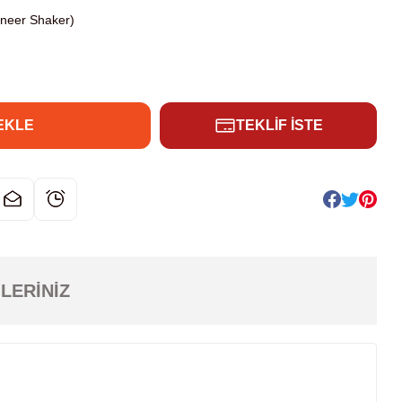
ineer Shaker)
EKLE
TEKLİF İSTE
LERINIZ