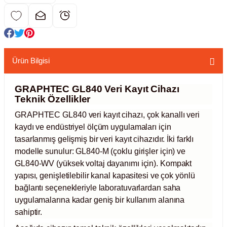
kübatörler
ler
i
Ürün Bilgisi
ucu)
 Hunileri
GRAPHTEC GL840 Veri Kayıt Cihazı
Teknik Özellikler
layıcılar (Orbital Shaker)
 Sıvıları
r
GRAPHTEC GL840 veri kayıt cihazı, çok kanallı veri
kaydı ve endüstriyel ölçüm uygulamaları için
layıcı (Lineer Shaker)
meler
tasarlanmış gelişmiş bir veri kayıt cihazıdır. İki farklı
modelle sunulur: GL840-M (çoklu girişler için) ve
er
GL840-WV (yüksek voltaj dayanımı için). Kompakt
yapısı, genişletilebilir kanal kapasitesi ve çok yönlü
arı
bağlantı seçenekleriyle laboratuvarlardan saha
uygulamalarına kadar geniş bir kullanım alanına
ler
sahiptir.