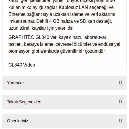
kadar genişletilebilen yapısı, büyük ölçekli projelerde
kullanım kolaylığı sağlar. Kablosuz LAN seçeneği ve
rıcılar
Ethernet bağlantısıyla uzaktan izleme ve veri aktarımı
imkanı sunar. Dahili 4 GB hafıza ve SD kart desteği,
ıklı Dolaplar
uzun süreli kayıtlar için yeterlidir.
GRAPHTEC GL840 veri kayıt cihazı, laboratuvar
r
testleri, batarya izleme, çevresel ölçümler ve endüstriyel
otomasyon gibi alanlarda güvenilir bir çözümdür.
uvarı Cihazları
GL840 Video
arı
 Ölçüm Cihazları
Yorumlar
k Titratörler
Taksit Seçenekleri
Bu ürüne ilk yorumu siz yapın!
er
Önerileriniz
Yorum Yaz