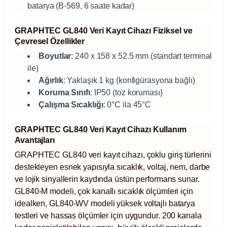
ihazları
batarya (B-569, 6 saate kadar)
GRAPHTEC GL840 Veri Kayıt Cihazı Fiziksel ve
Çevresel Özellikler
Boyutlar
: 240 x 158 x 52.5 mm (standart terminal
ri
ile)
Ağırlık
: Yaklaşık 1 kg (konfigürasyona bağlı)
Koruma Sınıfı
: IP50 (toz koruması)
Çalışma Sıcaklığı
: 0°C ila 45°C
ılar
GRAPHTEC GL840 Veri Kayıt Cihazı Kullanım
rıcılar
Avantajları
GRAPHTEC GL840 veri kayıt cihazı, çoklu giriş türlerini
yolar
destekleyen esnek yapısıyla sıcaklık, voltaj, nem, darbe
ve lojik sinyallerin kaydında üstün performans sunar.
arı
GL840-M modeli, çok kanallı sıcaklık ölçümleri için
idealken, GL840-WV modeli yüksek voltajlı batarya
r
testleri ve hassas ölçümler için uygundur. 200 kanala