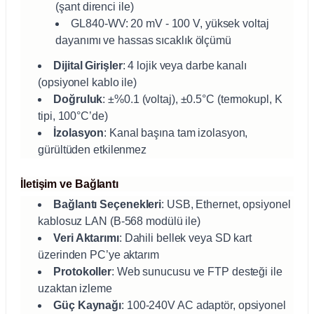
(şant direnci ile)
GL840-WV: 20 mV - 100 V, yüksek voltaj
abinleri
re Küvetleri
dayanımı ve hassas sıcaklık ölçümü
tırıcılar
Dijital Girişler
: 4 lojik veya darbe kanalı
(opsiyonel kablo ile)
Doğruluk
: ±%0.1 (voltaj), ±0.5°C (termokupl, K
ırıcılar
tipi, 100°C’de)
İzolasyon
: Kanal başına tam izolasyon,
azı
gürültüden etkilenmez
ihazlar
İletişim ve Bağlantı
Bağlantı Seçenekleri
: USB, Ethernet, opsiyonel
kablosuz LAN (B-568 modülü ile)
Veri Aktarımı
: Dahili bellek veya SD kart
törler
üzerinden PC’ye aktarım
Protokoller
: Web sunucusu ve FTP desteği ile
uzaktan izleme
Güç Kaynağı
: 100-240V AC adaptör, opsiyonel