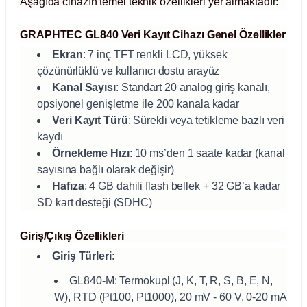
Aşağıda cihazın temel teknik özellikleri yer almaktadır:
Test Kabinleri
GRAPHTEC GL840 Veri Kayıt Cihazı Genel Özellikler
ları
Ekran
: 7 inç TFT renkli LCD, yüksek
çözünürlüklü ve kullanıcı dostu arayüz
Kanal Sayısı
: Standart 20 analog giriş kanalı,
opsiyonel genişletme ile 200 kanala kadar
r Kapları
Veri Kayıt Türü
: Sürekli veya tetikleme bazlı veri
kaydı
Örnekleme Hızı
: 10 ms’den 1 saate kadar (kanal
cılar
lar
sayısına bağlı olarak değişir)
Hafıza
: 4 GB dahili flash bellek + 32 GB’a kadar
SD kart desteği (SDHC)
ırık Buz Yapma Makineleri
Giriş/Çıkış Özellikleri
Giriş Türleri
:
ipi Bulaşık Yıkama Makineleri
 Krozeler
GL840-M: Termokupl (J, K, T, R, S, B, E, N,
W), RTD (Pt100, Pt1000), 20 mV - 60 V, 0-20 mA
pi Öğütücü ve Mikserler