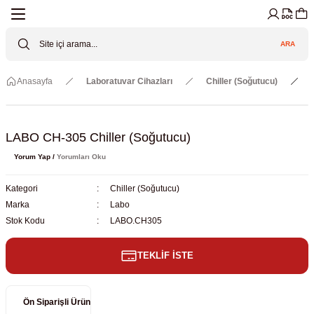
Geri Dön
Geri Dön
Geri Dön
Geri Dön
Geri Dön
Geri Dön
ARA
Cihazları
ler
ç Sistemler
tz Malzemeler
Elektroniği
Güvenliği
Anasayfa
Laboratuvar Cihazları
Chiller (Soğutucu)
lar
apları
asyon Pompaları
ktörler
Valfler
ratuvarı Cihazları
Gas Boosters
r
rleri
LABO CH-305 Chiller (Soğutucu)
Yorum Yap /
Yorumları Oku
eramik Malzemeler
ir Driven Pumps /HIP Hava Tahrikli
nileri
azları (Datalogger)
Kategori
Chiller (Soğutucu)
 Valfleri
aller
Marka
Labo
Stok Kodu
LABO.CH305
Cihazları
je
TEKLİF İSTE
Kabinleri
 ve Sarfları
ler ve Borular
Ön Siparişli Ürün
er