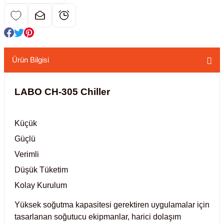
kübatörler
ler
i
Ürün Bilgisi
ucu)
 Hunileri
LABO CH-305 Chiller
layıcılar (Orbital Shaker)
 Sıvıları
r
Küçük
layıcı (Lineer Shaker)
meler
Güçlü
Verimli
er
Düşük Tüketim
arı
Kolay Kurulum
Yüksek soğutma kapasitesi gerektiren uygulamalar için
ler
tasarlanan soğutucu ekipmanlar, harici dolaşım