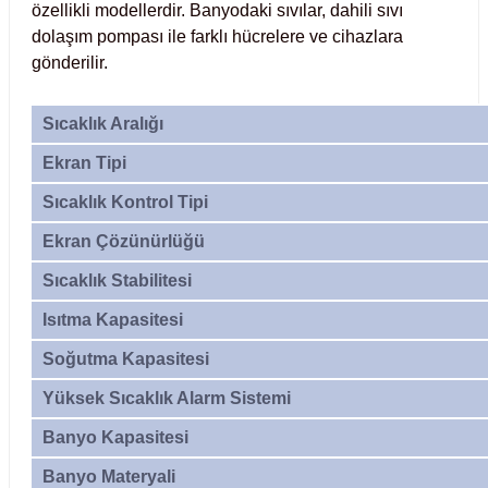
özellikli modellerdir. Banyodaki sıvılar, dahili sıvı
Test Kabinleri
dolaşım pompası ile farklı hücrelere ve cihazlara
gönderilir.
ları
Sıcaklık Aralığı
Ekran Tipi
r Kapları
Sıcaklık Kontrol Tipi
Ekran Çözünürlüğü
cılar
lar
Sıcaklık Stabilitesi
Isıtma Kapasitesi
Soğutma Kapasitesi
ırık Buz Yapma Makineleri
Yüksek Sıcaklık Alarm Sistemi
ipi Bulaşık Yıkama Makineleri
 Krozeler
Banyo Kapasitesi
pi Öğütücü ve Mikserler
Banyo Materyali