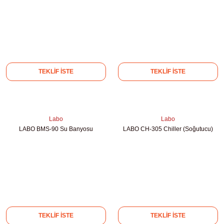
ihazları
ri
TEKLİF İSTE
TEKLİF İSTE
ılar
Labo
Labo
LABO BMS-90 Su Banyosu
LABO CH-305 Chiller (Soğutucu)
rıcılar
yolar
arı
r
TEKLİF İSTE
TEKLİF İSTE