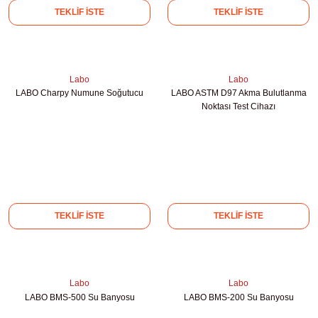
TEKLİF İSTE
TEKLİF İSTE
abinleri
re Küvetleri
tırıcılar
Labo
Labo
LABO Charpy Numune Soğutucu
LABO ASTM D97 Akma Bulutlanma
ırıcılar
Noktası Test Cihazı
azı
ihazlar
TEKLİF İSTE
TEKLİF İSTE
törler
Labo
Labo
LABO BMS-500 Su Banyosu
LABO BMS-200 Su Banyosu