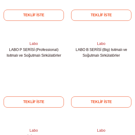
kübatörler
ler
TEKLİF İSTE
TEKLİF İSTE
i
Labo
Labo
ucu)
 Hunileri
LABO P SERİSİ (Professional)
LABO B SERİSİ (Big) Isıtmalı ve
Isıtmalı ve Soğutmalı Sirkülatörler
Soğutmalı Sirkülatörler
layıcılar (Orbital Shaker)
 Sıvıları
r
layıcı (Lineer Shaker)
meler
er
TEKLİF İSTE
TEKLİF İSTE
arı
ler
Labo
Labo