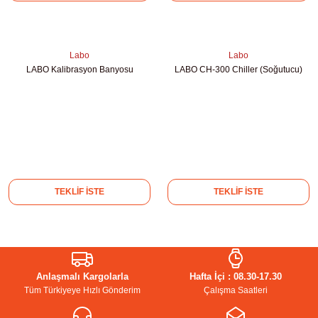
rıcılar
ıklı Dolaplar
Labo
Labo
LABO Kalibrasyon Banyosu
LABO CH-300 Chiller (Soğutucu)
r
uvarı Cihazları
arı
TEKLİF İSTE
TEKLİF İSTE
 Ölçüm Cihazları
k Titratörler
er
Anlaşmalı Kargolarla
Hafta İçi : 08.30-17.30
Tüm Türkiyeye Hızlı Gönderim
Çalışma Saatleri