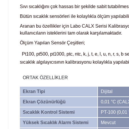
Sıvı sıcaklığını çok hassas bir şekilde sabit tutabilmes
Bütün sıcaklık sensörleri ile kolaylıkla ölçüm yapılabil
Aranan bu özellikler için Labo CALX Serisi Kalibrasyo
kullanıcıların isteklerini tam olarak karşılamaktadır.
Ölçüm Yapılan Sensör Çeşitleri;
Pt100, pt500, pt1000, ptc, ntc, k, j, t, e, l, u, n, r, 
sıcaklık algılayıcısının kalibrasyonu kolaylıkla yapılabil
ORTAK ÖZELLİKLER
Ekran Tipi
Dijital
Ekran Çözünürlüğü
0,01 °C (CAL
Sıcaklık Kontrol Sistemi
PT-100 (0,01 
Yüksek Sıcaklık Alarm Sistemi
Mevcut