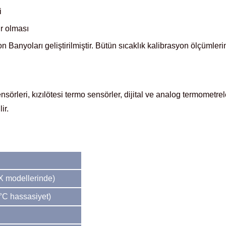
i
ir olması
n Banyoları geliştirilmiştir. Bütün sıcaklık kalibrasyon ölçüml
s, b sensörleri, kızılötesi termo sensörler, dijital ve analog termom
ir.
X modellerinde)
°C hassasiyet)