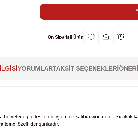
Ön Siparişli Ürün
ILGISI
YORUMLAR
TAKSIT SEÇENEKLERI
ÖNERI
 bu yeteneğini test etme işlemine kalibrasyon denir. Sıcaklık k
 temel özellikler şunlardır.