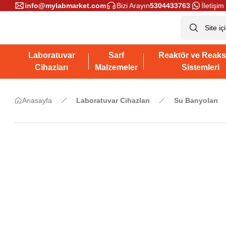
info@mylabmarket.com
Bizi Arayın
5304433763
İletişim 
Laboratuvar
Sarf
Reaktör ve Reaks
Cihazları
Malzemeler
Sistemleri
Anasayfa
Laboratuvar Cihazları
Su Banyoları