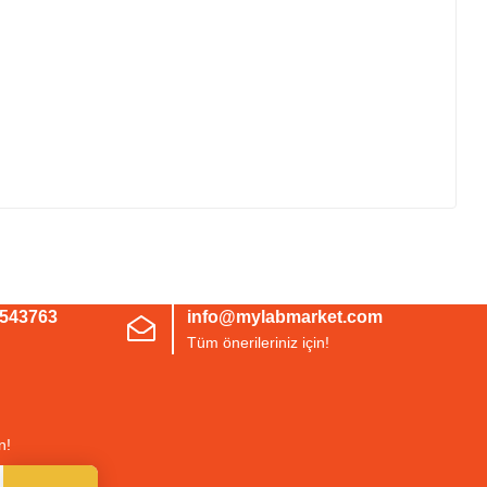
irsiniz.
3543763
info@mylabmarket.com
Tüm önerileriniz için!
n!