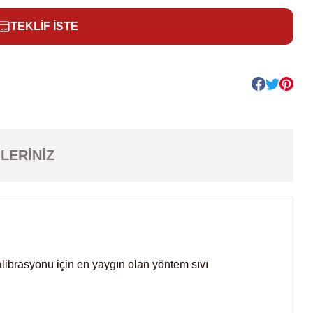
TEKLİF İSTE
LERINIZ
alibrasyonu için en yaygın olan yöntem sıvı