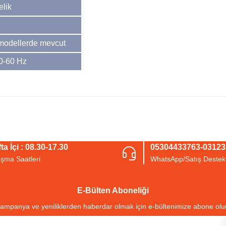
lik
modellerde mevcut
50-60 Hz
arda yetersiz gördüğünüz noktaları öneri formunu kullanarak tarafımıza iletebil
Bu ürüne ilk yorumu siz yapın!
ta İçi : 08.30-17.30
05304433763-0312
ışma Saatleri
WhatsApp/Satış Destek
Yorum Yaz
E-Bülten Aboneliği
ampanya ve yeniliklerden haberdar olmak için e-bültenimize abone olu