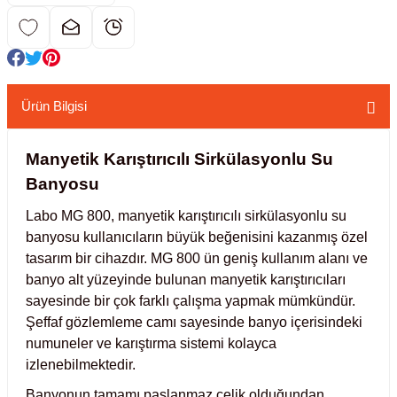
kübatörler
ler
i
Ürün Bilgisi
ucu)
 Hunileri
Manyetik Karıştırıcılı Sirkülasyonlu Su
Banyosu
layıcılar (Orbital Shaker)
 Sıvıları
r
Labo MG 800, manyetik karıştırıcılı sirkülasyonlu su
layıcı (Lineer Shaker)
meler
banyosu kullanıcıların büyük beğenisini kazanmış özel
tasarım bir cihazdır. MG 800 ün geniş kullanım alanı ve
er
banyo alt yüzeyinde bulunan manyetik karıştırıcıları
sayesinde bir çok farklı çalışma yapmak mümkündür.
arı
Şeffaf gözlemleme camı sayesinde banyo içerisindeki
numuneler ve karıştırma sistemi kolayca
izlenebilmektedir.
ler
Banyonun tamamı paslanmaz çelik olduğundan