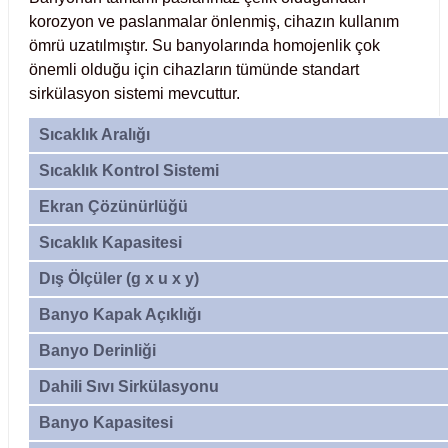
Test Kabinleri
korozyon ve paslanmalar önlenmiş, cihazın kullanım
ömrü uzatılmıştır. Su banyolarında homojenlik çok
önemli olduğu için cihazların tümünde standart
ları
sirkülasyon sistemi mevcuttur.
Sıcaklık Aralığı
Sıcaklık Kontrol Sistemi
r Kapları
Ekran Çözünürlüğü
cılar
lar
Sıcaklık Kapasitesi
Dış Ölçüler (g x u x y)
Banyo Kapak Açıklığı
ırık Buz Yapma Makineleri
Banyo Derinliği
ipi Bulaşık Yıkama Makineleri
 Krozeler
Dahili Sıvı Sirkülasyonu
Banyo Kapasitesi
pi Öğütücü ve Mikserler